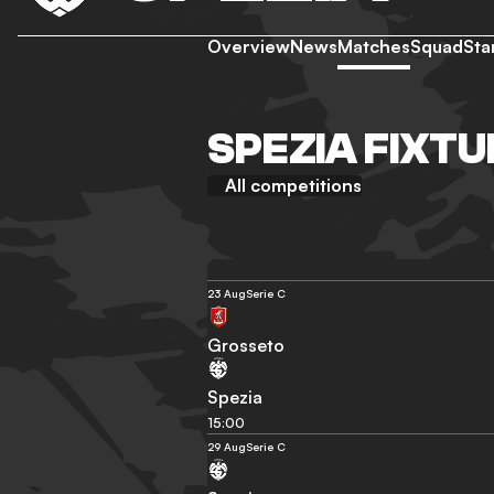
Overview
News
Matches
Squad
Sta
SPEZIA FIXTU
All competitions
23 Aug
Serie C
Grosseto
Spezia
15:00
29 Aug
Serie C