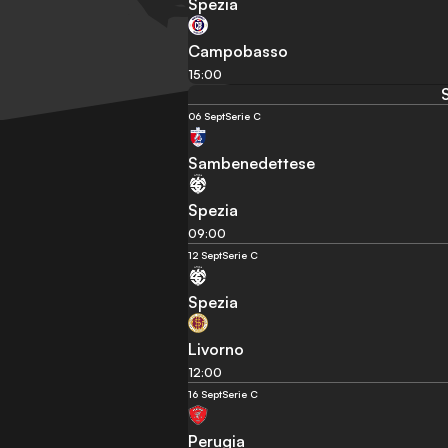
Spezia
Campobasso
15:00
06 Sept
Serie C
Sambenedettese
Spezia
09:00
12 Sept
Serie C
Spezia
Livorno
12:00
16 Sept
Serie C
Perugia