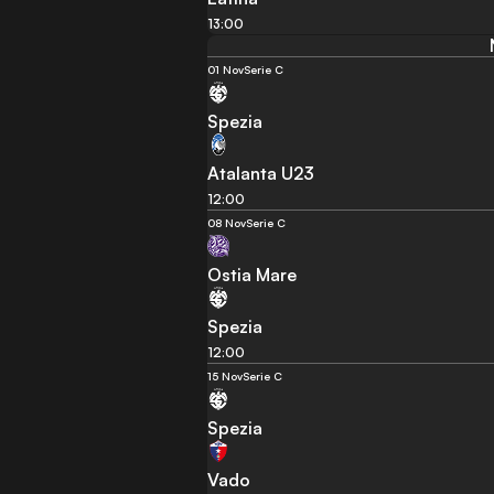
13:00
01 Nov
Serie C
Spezia
Atalanta U23
12:00
08 Nov
Serie C
Ostia Mare
Spezia
12:00
15 Nov
Serie C
Spezia
Vado