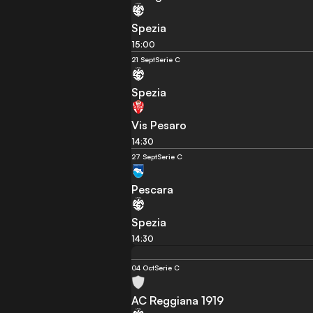
Spezia
15:00
21 Sept
Serie C
Spezia
Vis Pesaro
14:30
27 Sept
Serie C
Pescara
Spezia
14:30
04 Oct
Serie C
AC Reggiana 1919