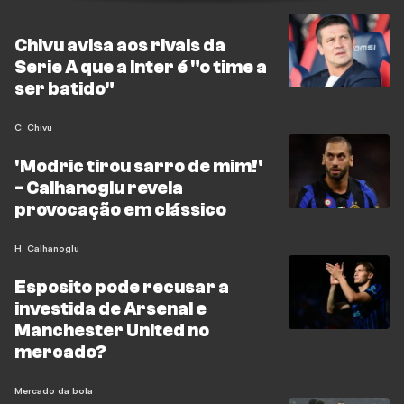
Chivu avisa aos rivais da
Serie A que a Inter é "o time a
ser batido"
C. Chivu
'Modric tirou sarro de mim!'
- Calhanoglu revela
provocação em clássico
H. Calhanoglu
Esposito pode recusar a
investida de Arsenal e
Manchester United no
mercado?
Mercado da bola