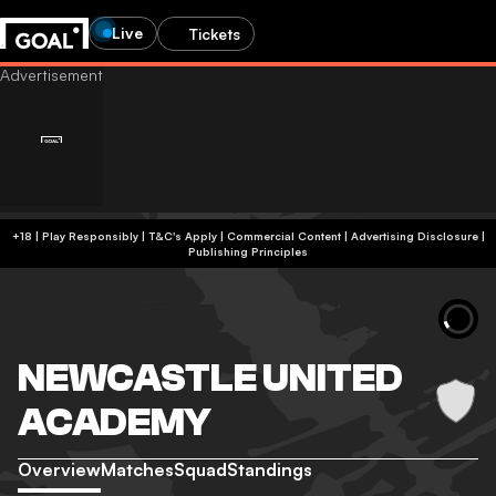
Live
Tickets
+18 | Play Responsibly | T&C's Apply | Commercial Content
|
Advertising Disclosure
|
Publishing Principles
NEWCASTLE UNITED
ACADEMY
Overview
Matches
Squad
Standings