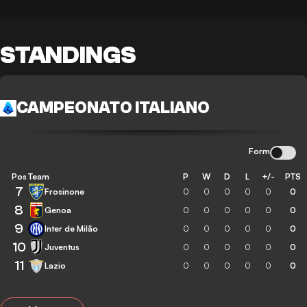
STANDINGS
CAMPEONATO ITALIANO
Form
Pos
Team
P
W
D
L
+/-
PTS
7
Frosinone
0
0
0
0
0
0
8
Genoa
0
0
0
0
0
0
9
Inter de Milão
0
0
0
0
0
0
10
Juventus
0
0
0
0
0
0
11
Lazio
0
0
0
0
0
0