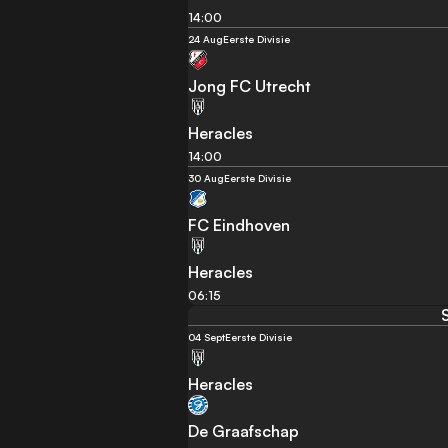
14:00
24 Aug
Eerste Divisie
Jong FC Utrecht
Heracles
14:00
30 Aug
Eerste Divisie
FC Eindhoven
Heracles
06:15
04 Sept
Eerste Divisie
Heracles
De Graafschap