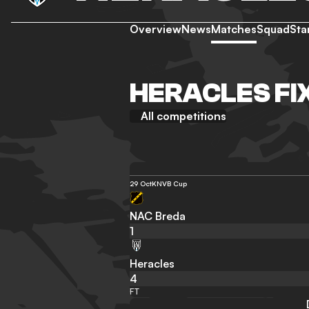
Overview
News
Matches
Squad
Sta
HERACLES FI
All competitions
29 Oct
KNVB Cup
NAC Breda
1
Heracles
4
FT