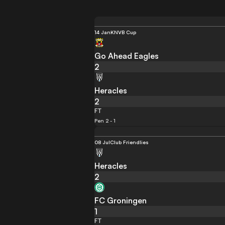
14 Jan
KNVB Cup
Go Ahead Eagles
2
Heracles
2
FT
Pen 2 - 1
08 Jul
Club Friendlies
Heracles
2
FC Groningen
1
FT