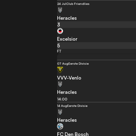
24 Jul
Club Friendlies
Heracles
3
Excelsior
5
FT
07 Aug
Eerste Divisie
VVV-Venlo
Heracles
14:00
14 Aug
Eerste Divisie
Heracles
FC Den Bosch