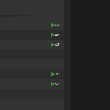
64’
46’
63’
70’
63’