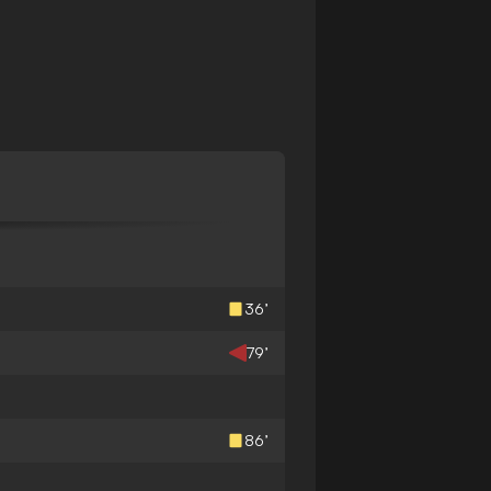
36’
79’
86’