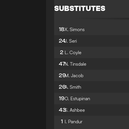
SUBSTITUTES
18
X. Simons
24
J. Seri
2
L. Coyle
47
N. Tinsdale
29
M. Jacob
26
A. Smith
19
O. Estupinan
43
S. Ashbee
1
I. Pandur