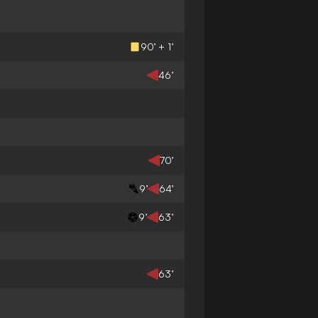
90’ + 1’
46’
70’
9’
64’
9’
63’
63’