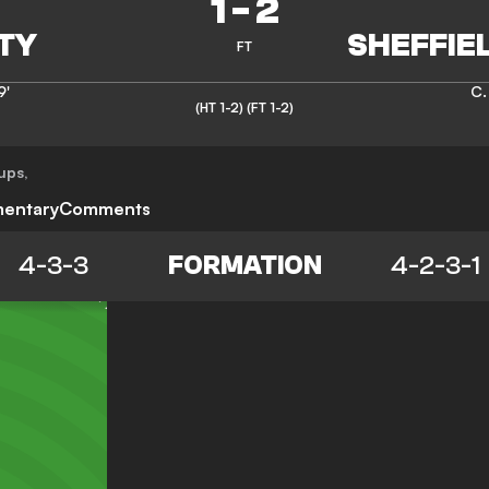
1
-
2
FT
9'
C.
(HT 1-2)
(FT 1-2)
ups
,
entary
Comments
4-3-3
FORMATION
4-2-3-1