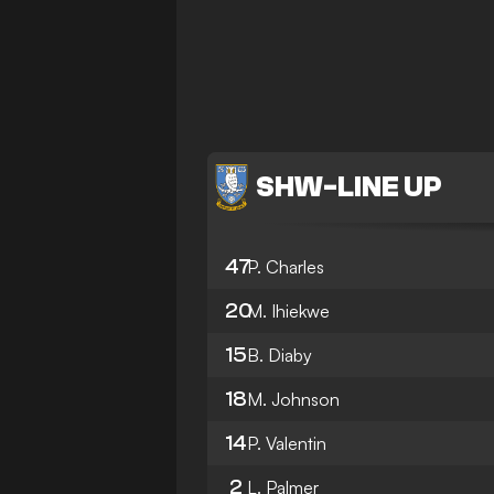
SHW
-
LINE UP
47
P. Charles
20
M. Ihiekwe
15
B. Diaby
18
M. Johnson
14
P. Valentin
2
L. Palmer