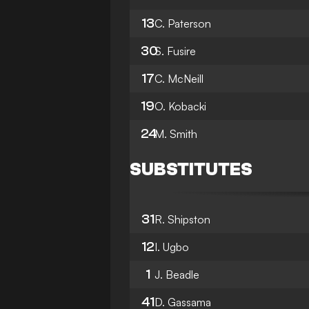
13
C. Paterson
30
S. Fusire
17
C. McNeill
19
O. Kobacki
24
M. Smith
SUBSTITUTES
31
R. Shipston
12
I. Ugbo
1
J. Beadle
41
D. Gassama