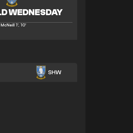
 McNeill
1'
,
10'
SHW