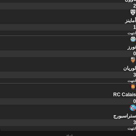
2
أماينز
1
انتهت
تورز
0
لوريان
3
انتهت
RC Calais
0
ستراسبورج
3
انتهت