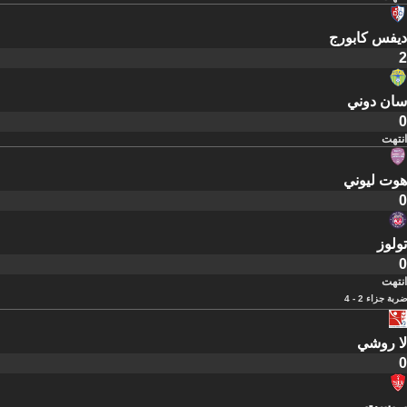
ديفس كابورج
2
سان دوني
0
انتهت
هوت ليوني
0
تولوز
0
انتهت
ضربة جزاء 2 - 4
لا روشي
0
بريست