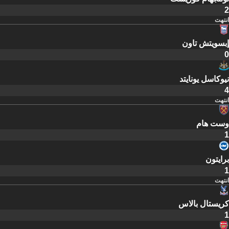
2
انتهت
إبسويتش تاون
0
نيوكاسل يونايتد
4
انتهت
وست هام
1
برايتون
1
انتهت
كريستال بالاس
1