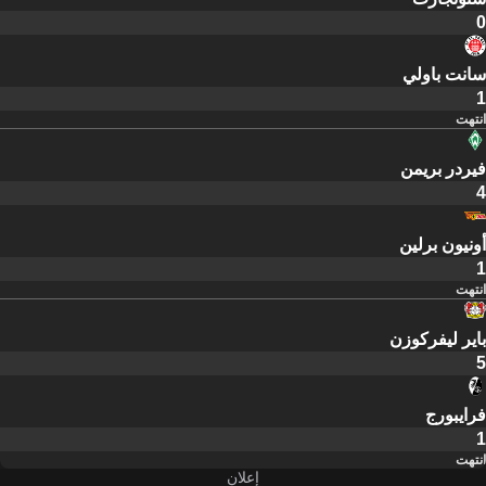
0
سانت باولي
1
انتهت
فيردر بريمن
4
أونيون برلين
1
انتهت
باير ليفركوزن
5
فرايبورج
1
انتهت
إعلان