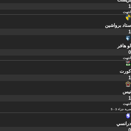
1
انتهت
ستاد برواشين
1
لو هافر
0
انتهت
كورت
1
نيس
1
انتهت
ضربة جزاء 3 - 5
درانسي
0