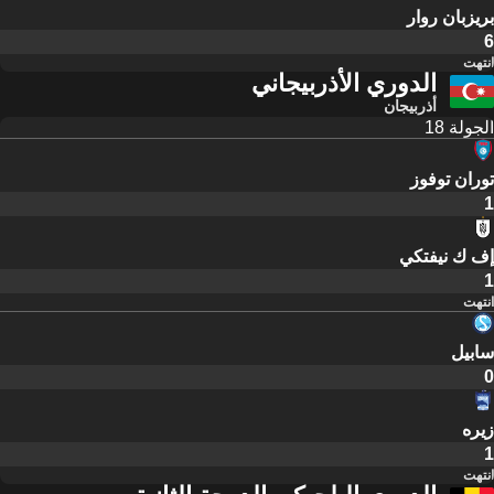
بريزبان روار
6
انتهت
الدوري الأذربيجاني
أذربيجان
الجولة 18
توران توفوز
1
إف ك نيفتكي
1
انتهت
سابيل
0
زيره
1
انتهت