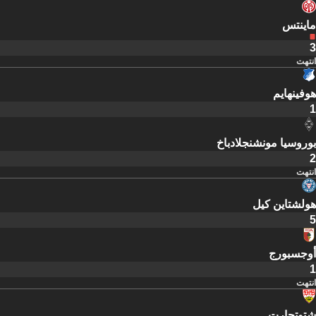
ماينتس
3
انتهت
هوفينهايم
1
بوروسيا مونشنجلادباخ
2
انتهت
هولشتاين كيل
5
أوجسبورج
1
انتهت
شتوتجارت