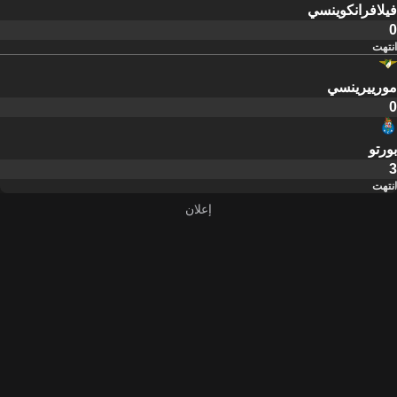
فيلافرانكوينسي
0
انتهت
مورييرينسي
0
بورتو
3
انتهت