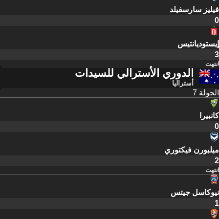
فيليز سارسفيلد
0
إيستوديانتيس
3
انتهت
الدوري الأسترالي للسيدات
أستراليا
الجولة 7
كانبيرا
0
ميلبورن فيكتوري
2
انتهت
نيوكاسل جيتس
1