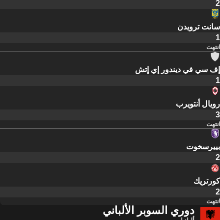
2
سانت ترويدن
1
انتهت
إف سي في ديندور إي إتش
1
رويال أنتويرب
3
انتهت
بييرسخوت
2
كورتريك
2
انتهت
دوري السوبر الألباني