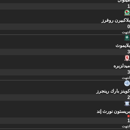
1
بلاكبيرن روفرز
0
انتهت
بلايموث
3
ميدلزبره
3
انتهت
كوينز بارك رينجرز
2
بريستون نورث إند
1
انتهت