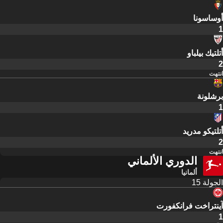
أوساسونا
1
أتلتيك بيلباو
2
انتهت
برشلونة
1
أتلتيكو مدريد
2
انتهت
الدوري الألماني
ألمانيا
الجولة 15
آينتراخت فرانكفورت
1