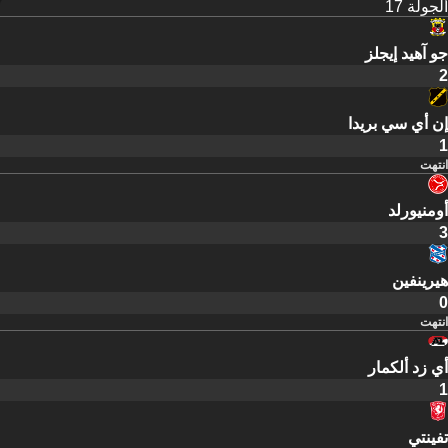
الجولة 17
جو آهيد إيجلز
2
إن أي سي بريدا
1
انتهت
أومنيورلد
3
هيرينفين
0
انتهت
أي زد ألكمار
1
تفينتي