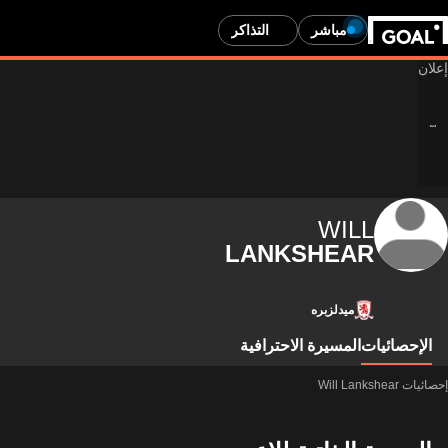
مباشر
التذاكر
WILL
LANKSHEAR
ميدلزبره
الإحصائيات
المسيرة الاحترافية
إحصائيات Will Lankshear