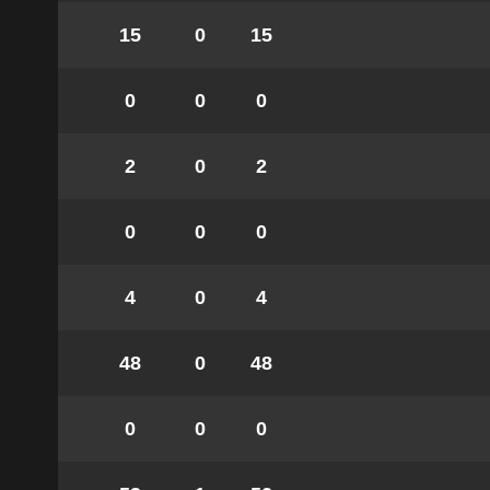
15
0
15
0
0
0
2
0
2
0
0
0
4
0
4
48
0
48
0
0
0