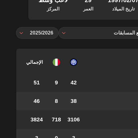
‏/02‏/1997
29
لاعب وسط
تاريخ الميلاد
العمر
المركز
 المسابقات
2025/2026
الإجمالي
51
9
42
46
8
38
3824
718
3106