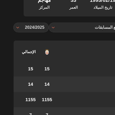
‏/02‏/1993
33
مهاجم
تاريخ الميلاد
العمر
المركز
 المسابقات
2024/2025
الإجمالي
15
15
14
14
1155
1155