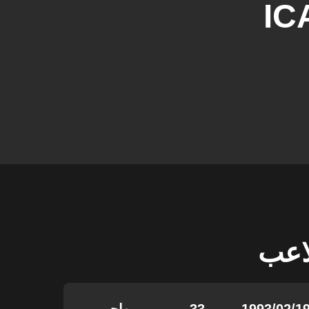
IC
لاعب