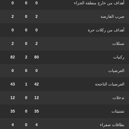
أهداف من خارج منطقة الجزاء
0
0
0
ضرب العارضة
2
0
2
أهداف من ركلات حرة
0
0
0
تسللات
2
0
2
ركنيات
80
2
82
العرضيات
0
0
0
العرضيات الناجحة
42
1
43
تدخلات
12
0
12
تشتيتات
35
0
35
بطاقات صفراء
4
0
4