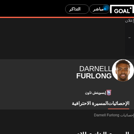
مباشر
التذاكر
DARNELL
FURLONG
إبسويتش تاون
الإحصائيات
المسيرة الاحترافية
إحصائيات Darnell Furlong