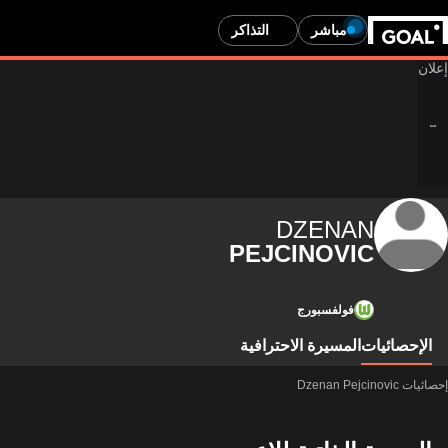
مباشر
التذاكر
DZENAN
PEJCINOVIC
فولفسبورج
الإحصائيات
المسيرة الاحترافية
إحصائيات Dzenan Pejcinovic