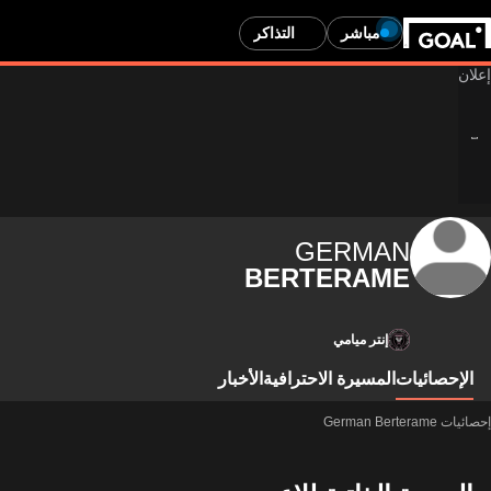
مباشر
التذاكر
GERMAN
BERTERAME
إنتر ميامي
الإحصائيات
المسيرة الاحترافية
الأخبار
إحصائيات German Berterame