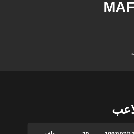
MAF
س
لاعب