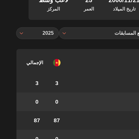
‏/11‏/2000
25
لاعب وسط
تاريخ الميلاد
العمر
المركز
 المسابقات
2025
الإجمالي
3
3
0
0
87
87