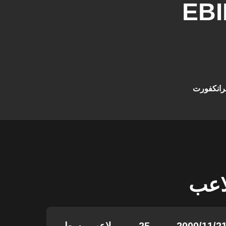
EB
رانكفورت
لاعب