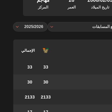
‏/02‏/2000
26
مهاجم
تاريخ الميلاد
العمر
المركز
 المسابقات
2025/2026
الإجمالي
33
33
30
30
2133
2133