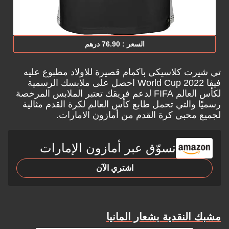
السعر : ‎76.‎90‏ درهم
تي شيرت كلاسيكي باكمام قصيرة للاولاد مطبوع عليه
فيفا World Cup 2022 احصل على ملابسك الرسمية
لكأس العالم FIFA لدعم فريقك تعتبر الملابس المرخصة
رسميًا والتي تحمل طابع كأس العالم لكرة القدم مثالية
لجميع محبي كرة القدم من
أمازون الامارات.
تسوّق عبر أمازون الإمارات
اشتري الآن
مشبك النقدية بشعار المانيا