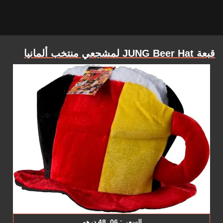
قبعة JUNG Beer Hat لمشجعي منتخب ألمانيا
السعر : 06‏. ‎48 درهم