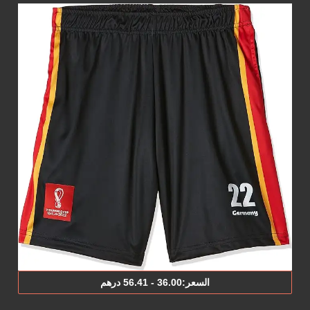
السعر:‎36.00‎‏ - ‎56.41‎‏ درهم