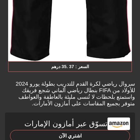
السعر : ‎35.‎ 37‏ درهم
سروال رياضي لكرة القدم للتدريب بطولة يورو 2024
للأولاد من FIFA بنطال رياضي ألماني شجع فريقك
واستمتع بلحظات لا تُنسى مليئة بالعاطفة والعواطف
متوفر بجميع المقاسات على
أمازون الأمارات.
تسوّق عبر أمازون الإمارات
اشتري الآن