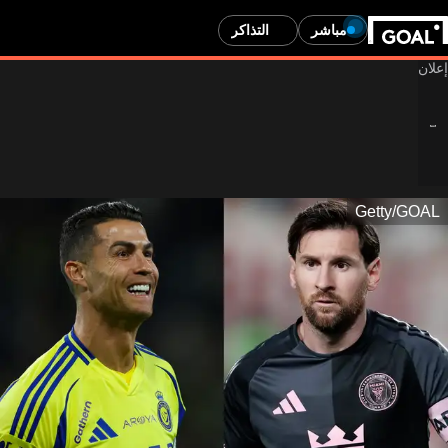
مباشر
التذاكر
Getty/GOAL