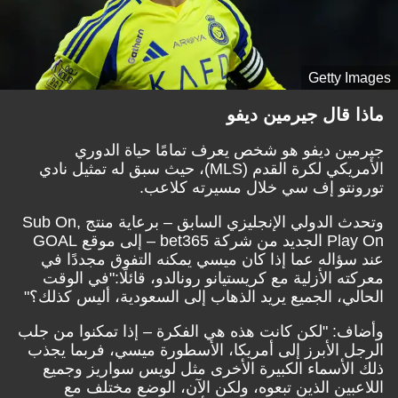
Getty Images
ماذا قال جيرمين ديفو
جيرمين ديفو هو شخص يعرف تمامًا حياة الدوري
الأمريكي لكرة القدم (MLS)، حيث سبق له تمثيل نادي
تورونتو إف سي خلال مسيرته كلاعب.
وتحدث الدولي الإنجليزي السابق – برعاية منتج Sub On,
Play On الجديد من شركة bet365 – إلى موقع GOAL
عند سؤاله عما إذا كان ميسي يمكنه التفوق مجددًا في
معركته الأزلية مع كريستيانو رونالدو، قائلًا:"في الوقت
الحالي، الجميع يريد الذهاب إلى السعودية، أليس كذلك؟"
وأضاف: "لكن كانت هذه هي الفكرة – إذا تمكنوا من جلب
الرجل الأبرز إلى أمريكا، الأسطورة ميسي، فربما يجذب
ذلك الأسماء الكبيرة الأخرى مثل لويس سواريز وجميع
اللاعبين الذين تبعوه، ولكن الآن، الوضع مختلف مع