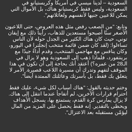
السعودية – لدينا ميسي في أمريكا وكريستيانو في
السعودية، وليس فقط كريستيانو هناك، بل الأموال التي
يمكن للاعبين جنيها لأنفسهم ولعائلاتهم".
وتابع: "من الصعب رفض مثل هذه العروض، حتى اللاعبون
الأصغر سنًا أصبحوا مستعدين للذهاب، رأينا ذلك مع إيفان
توني، حيث كان هناك الكثير من الجدل حوله لأن الناس
تساءلوا: (لقد كان ضمن قائمة منتخب إنجلترا في اليورو،
وكان ينافس مع مهاجمي المنتخب، وقدم أداءً جيدًا مع
برينتفورد، فلماذا ذهب إلى السعودية وهو لا يزال في
الـ28 من عمره؟) أعتقد أنك بحاجة إلى أن تكون في هذا
الموقف لتفهم وتدرك أن مسيرة اللاعب قصيرة. الأمر لا
يتعلق بك فقط، بل بأسرتك وعائلتك الممتدة أيضاً".
وختم حديثه بالقول: "هناك أسباب لكل شيء، عليك فقط
احترام قرارات الآخرين، لم أتفاجأ عندما انتقل إلى هناك.
لا يزال يمارس كرة القدم، يستمتع بها، يسجل الأهداف
ويحظى بالتقدير. إنه فقط يحصل على المزيد من المال
ليؤمّن مستقبله بعد الاعتزال".