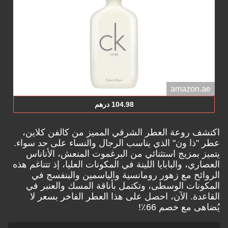
amazon.ae
104.98 درهم
اكتشف روعة العطر الشرقي المميز من كالفن كلاين،
عطر "ذا ون" الذي يناسب الرجال والنساء على حد سواء.
يتميز بمزيج استثنائي من البرغموت المنعش، الأناناس
العصاري، والبابايا اللينة في المكونات العليا، إذ تتناغم هذه
الروائح مع زهور رومانسية والياسمين والبنفسج في
المكونات الوسطى، وتكتمل بأناقة المسك والعنبر في
القاعدة. الآن، احصل على هذا العطر الفاخر بسعر لا
يُضاهى مع خصم 66٪!