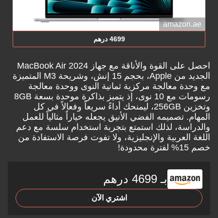
amazon.ae
4699 درهم
احصل على القوة والأناقة مع جهاز MacBook Air 2024
الجديد من Apple، بحجم 15 إنش، وشريحة M3 المتميزة
مع وحدة معالجة مركزية ثمانية النوى ووحدة معالجة
رسومات مع 10 نوى، إذ يتميز بذاكرة موحدة بسعة 8GB
وتخزين 256GB، ليمنحك أداءً سريعاً وفعالاً في كل
المهام. تصميمه الفضي الأنيق يجعله خياراً مثالياً للعمل
والدراسة، لذلك استمتع بتجربة استخدام سلسة مع دعم
اللغة العربية والإنجليزية، ولا تفوت فرصة الاستفادة من
خصم 15% لفترة محدودة!
بـ 4699 درهم
اشتري الآن