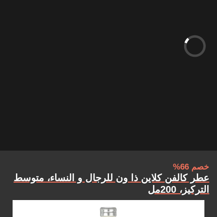
خصم 66%
عطر كالفن كلاين ذا ون للرجال و النساء، متوسط
التركيز، 200مل