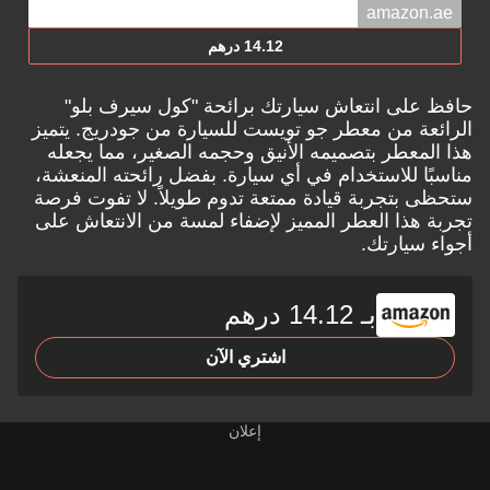
amazon.ae
14.12 درهم
حافظ على انتعاش سيارتك برائحة "كول سيرف بلو"
الرائعة من معطر جو تويست للسيارة من جودريج. يتميز
هذا المعطر بتصميمه الأنيق وحجمه الصغير، مما يجعله
مناسبًا للاستخدام في أي سيارة. بفضل رائحته المنعشة،
ستحظى بتجربة قيادة ممتعة تدوم طويلاً. لا تفوت فرصة
تجربة هذا العطر المميز لإضفاء لمسة من الانتعاش على
أجواء سيارتك.
بـ 14.12 درهم
اشتري الآن