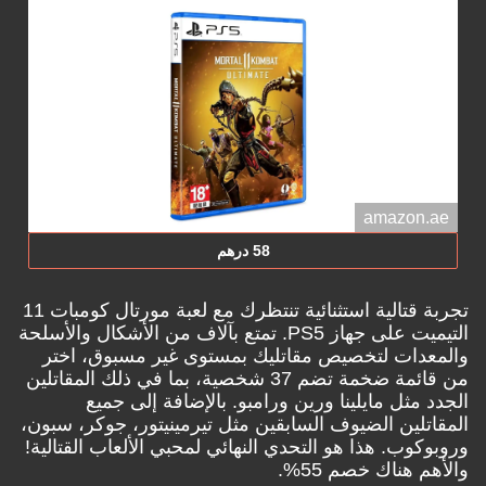
amazon.ae
58 درهم
تجربة قتالية استثنائية تنتظرك مع لعبة مورتال كومبات 11
التيميت على جهاز PS5. تمتع بآلاف من الأشكال والأسلحة
والمعدات لتخصيص مقاتليك بمستوى غير مسبوق، اختر
من قائمة ضخمة تضم 37 شخصية، بما في ذلك المقاتلين
الجدد مثل مايلينا ورين ورامبو. بالإضافة إلى جميع
المقاتلين الضيوف السابقين مثل تيرمينيتور، جوكر، سبون،
وروبوكوب. هذا هو التحدي النهائي لمحبي الألعاب القتالية!
والأهم هناك خصم 55%.