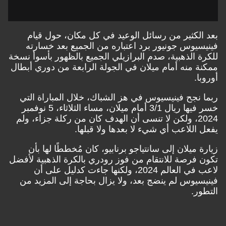
بعد الكثير من رسائل الوعيد في كل مكان، حول قيام
فينيسيوس جونيور برد اعتباره من الجميع بعد خسارته
للكرة الذهبية، صدم البرازيلي الجميع بالظهور بأسوأ نسخة
ممكنة منه أمام ميلان في الجولة الرابعة من دوري أبطال
أوروبا.
ربما نجح فينيسيوس في هز الشباك، خلال المباراة التي
خسر فيها ريال 3/1 أمام ميلان، مساء الثلاثاء، 5 نوفمبر
2024، ولكن لا تنسى أن الهدف كان من ركلة جزاء، ولم
يفعل اللاعب أي شيء لا بعدها ولا قبلها.
زيارة ميلان إلى سانتياجو برنابيو، كان مُخططًا لها بأن
تكون فرصة للانتقام من فوز رودري بالكرة الذهبية لأفضل
لاعب في العالم 2024، ولكنها جاءت كدليل على أن
فينيسيوس لم ينضج بعد، ولا يزال بحاجة إلى المزيد من
التطور.