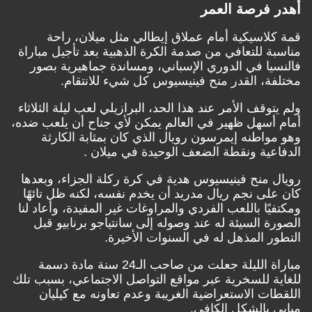
أهدر فرصة العمر
قمة كلاسيكية أمام عملاق إيطالي مثل ميلان، راحة
مناسبة للتعافي من صدمة الكرة الذهبية بعد تأجيل مباراة
فالنسيا في الدوري الإسباني، ومساندة جماهيرية بصور
مختلفة، القدر منح فينيسيوس كل شيء للانتقام.
ولم يتوقف الأمر عند هذا الحد، البرازيلي لعب ليلة الثلاثاء
أمام أسهل ظهير في العالم يمكن لأي جناح أن يلعب ضده،
وهو مواطنه إيمرسون رويال الذي كان بمثابة الكارثة
الدفاعية ونقطة الضعف الوحيدة في ميلان .
رويال منح فينيسيوس هدية في كرة ركلة الجزاء، وبعدها
كان على نجم ريال مدريد أن يخدم نفسه، لكنه ظل تائهًا
ومكتفيًا باللعب الفردي والمراوغات غير المفيدة، وأعاد لنا
الصورة السيئة له عند وصوله إلى سانتياجو برنابيو قبل
التطور المذهل له في السنوات الأخيرة.
مباراة الليلة جعلت من صاحب الـ24 سنة مادة دسمة
للغاية للسخرية عبر مواقع التواصل الاجتماعي، بسبب تلك
اللقطات الاستعراضية الغريبة وعدم تعاونه مع كيليان
مبابي بالشكل الكافي.