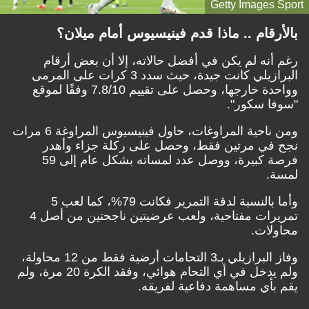
Getty Images Sport
بالأرقام .. ماذا قدم فينيسيوس أمام ميلان؟
رغم أنه لم يكن في أفضل حالاته، إلا أن بعض أرقام
البرازيلي كانت جيدة، حيث سدد 3 كرات على المرمى
وواحدة خارجها، وحصل على تقييم 7.8/10 وفقًا لموقع
"سوفا سكور".
ومن ناحية المراوغات، حاول فينيسيوس المراوغة 6 مرات
نجح في مرتين فقط، وحصل على ركلة جزاء وأهدر
فرصة كبيرة، ووصل عدد لمساته بشكل عام إلى 59
لمسة.
وأما بالنسبة لدقة التمرير فكانت 79%، كما لعب 5
تمريرات مفتاحية، ولعب عرضيتين ناجحتين من أصل 4
محاولات.
وفاز البرازيلي بـ3 التحامات أرضية فقط من 12 محاولة،
ولم يدخل في أي التحام هوائي، وفقد الكرة 20 مرة، ولم
يقم بأي مساهمة دفاعية لفريقه.