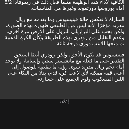
الكافية لأداء هذه الوظيفة مثلما فعل ذلك في ريمونتادا 5/2
أمام بوروسيا دورتموند وغيرها من المناسبات.
المباراة لا تعكس حالة فينيسيوس وما يقدمه مع ريال
مدريد مؤخرًا، لأنه ليس من الطبيعي ظهوره بهذه الصورة،
ولكن يجب على البرازيلي النزول على الأرض مرة أخرى،
وعدم التقليل من رودري بهذه الطريقة وكأن الكرة الذهبية
تم منحها للاعب دوري درجة ثالثة.
فينيسيوس قد يكون الأحق، ولكن رودري أيضًا استحق
التقدير على ما فعله مع مانشستر سيتي وإسبانيا، ولا يوجد
أمام نجم ريال مدريد سوى رؤية ما ينقصه للوصول إلى
أعلى قمة ممكنة لأي لاعب كرة قدم، بدلًا من البكاء على
اللبن المسكوب ولوم الجميع على خسارته.
إعلان