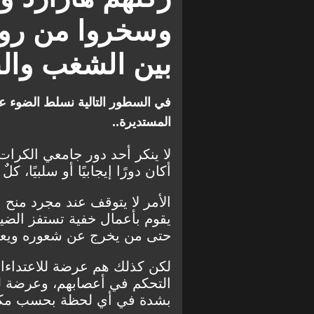
الاتحاد
ريال مدريد
وسخروا من رونا
ليونيل ميسي
كريستيانو رونالدو
بين الشغب والب
في السطور التالية نسلط الضوء 
المستديرة..
لا ينكر أحد دور جامعي الكرا
أكان دورًا إيجابيًا أو سلبيًا،
الأمر لا يتوقف عند مجرد منح ا
يقوم بأعمال خفية تستفز الضيو
حتى من يخرج عن شعوره ويعتد
لكن كذلك هم عرضة للاعتداءات
التحكم في أعصابهم، وعرضة لل
بشدة في أي لحظة بحسب مكا