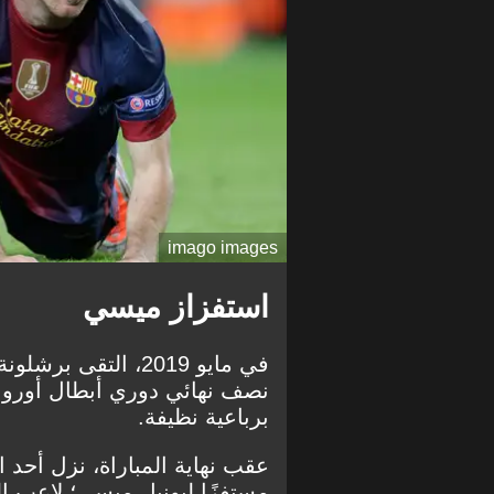
imago images
استفزاز ميسي
في مايو 2019، التقى
نصف نهائي دوري أبطال أوروبا،
برباعية نظيفة.
عقب نهاية المباراة، نزل أحد
مستفزًا ليونيل ميسي؛ لاعب الب