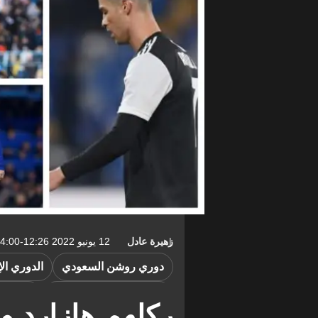
زهيرة عادل
12 يونيو 2022 12:26-04:00
دوري روشن السعودي
الدوري ال
الدوري الإنجليزي الممتاز
دوري أب
ركلهم هازارد 