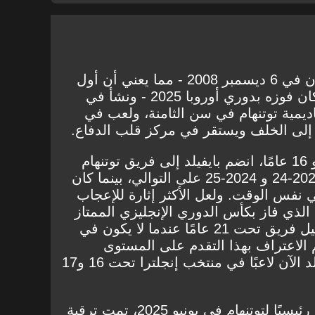
ولد بايفيلد في حي لامبث بلندن في 6 ديسمبر 2008 - مما يعني أن أول
لقب فاز به توتنهام في حياته كان فوزه بدوري أوروبا 2025 - ونشأ في
يمية توتنهام في سن الثامنة، ولعب في
ع إلى الخلف ويستقر في مركز قلب الدفاع.
بينما كان لا يزال في سن 15 و 16 عامًا، انضم بايفيلد إلى فريق توتنهام
تحت 18 عامًا خلال موسمي 2023-24 و 2024-25 على التوالي، بينما كان
 نفس الوقت. ولعل الأكثر إثارة للإعجاب
اد فريق تحت 17 عامًا الذي فاز بكأس الدوري الإنجليزي الممتاز
العام الماضي، ويقوم الآن بتمثيل فريق تحت 21 عامًا عندما لا يكون في
 الاعتراف بهذا التقدم على المستوى
الوطني أيضًا، حيث أصبح بايفيلد الآن لاعبًا في منتخب إنجلترا تحت 16 و17
بعد تعيين توماس فرانك مدربًا رئيسيًا لتوتنهام في يونيو 2025، تمت ترقية