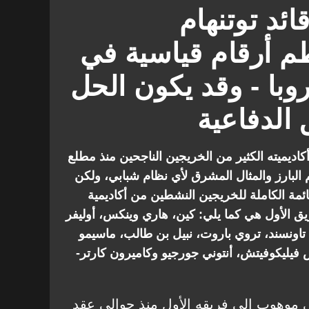
ائد توتنهام
م أرقام قياسية في
وبا - وقد يكون الحل
الدفاعية
ج أكاديميته الكثير من الخريجين الناجحين منذ مطلع
 البارز والمثال المشرق لأي نظام شبابي، ولكن
ائمة الكاملة للخريجين النشطين من أكاديمية
فريق الأول هي كما يلي: كين، هاري وينكس، أوليفر
تاونسند، تروي باروت، نبيل بن طالب، ماسيمو
فيليكوفيتش، أنتوني جورجيو وكاميرون كارتر-
 موهوب إلى فريقه الأول منذ حوالي عقد