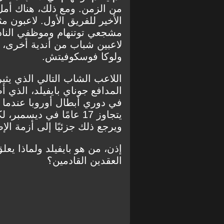
من الزمن. ومع ذلك، هناك أمل
الأخير للفريق الأول. لاعبون م
مشجعي توتنهام وموظفي النادي
لاعبين شباب من أندية أخرى،
ولوكا فوسكوفيتش.
اللاعب الشاب التالي الذي يث
المدافع جوناي بايفيلد، الذي 
في دوري أبطال أوروبا عندما ظ
يتجاوز 17 عامًا في ديس
ويرجع ذلك جزئيًا إلى أزمة الإ
إذن، من هو بايفيلد ولماذا يع
العقدين القادمين؟