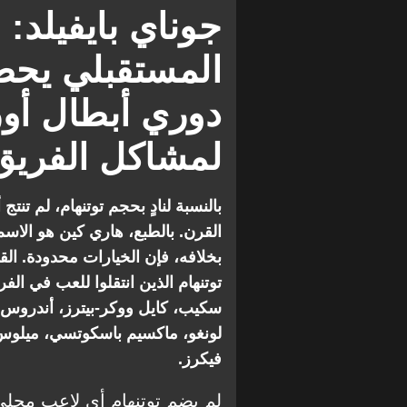
التحليل الفني
فقرات ومقالات
جوناي بايفيلد: ق
المستقبلي يحط
دوري أبطال أور
لمشاكل الفريق 
بالنسبة لنادٍ بحجم توتنهام، لم تنت
القرن. بالطبع، هاري كين هو الاسم
بخلافه، فإن الخيارات محدودة. الق
توتنهام الذين انتقلوا للعب في ال
سكيب، كايل ووكر-بيترز، أندروس 
لونغو، ماكسيم باسكوتسي، ميلوس 
فيكرز.
لم يضم توتنهام أي لاعب محلي