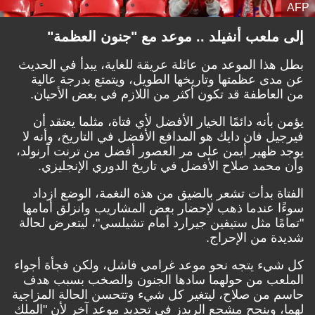
AFP
إلى ملعب أنفيلد .. موعد مع "جنون العظمة"
بطل هذا الموعد من عائلة عريقة للغاية، يبدأ في الحديث
عن مدى عظمتها وتاريخها الطويل، ويتمتع بدرجة عالية
من العاطفة قد تكون أكثر من اللازم في بعض الأحيان.
يؤمن بأنه دائمًا الخيار الأفضل لأي فتاة، مثلما يعتقد أن
فيرجيل فان دايك هو المدافع الأفضل في التاريخ، وأنه لا
يوجد ظهير أيمن على مر العصور أفضل من ترنت آرنولد،
وأن محمد صلاح الأفضل في تاريخ الدوري الإنجليزي.
الفتاة بدأت تشعر بالضيق من هذه النغمة، الوضع ازداد
سوءًا عندما ذهب لإحضار بعض المشاريب وانزلق أمامها
"تمامًا مثل ستيفين جيرارد أمام تشيلسي"، ليتعرض لحالة
شديدة من الإحراج.
كل شيء يتجه نحو موعد غرامي فاشل، ولكن فجأة أجواء
الملعب من حولهما سادها الجنون والصخب بسبب هدف
حاسم من صلاح، ليتغير كل شيء وتتحسن الحالة المزاجية
لهما، وينجح مشجع الريدز في تحديد موعد آخر لأن "الملك