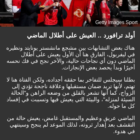
Getty Images Sport
أولد ترافورد .. العيش على أطلال الماضي
هناك بعض التشابهات بين مشجع مانشستر يونايتد ونظيره
في ليفربول، الفارق هنا أن الأول يعيش على أطلال
الماضي دون أي نجاحات حالية، والآخر نجح في فك نحسه
أخيرًا وبدأ يحصد بعض الإنجازات.
بطلنا سيجلس للتفاخر بما حققه أجداده، ولكن الفتاة هنا لا
تهتم، لأنها تريد ضمان مستقبلها وعلاقة ناجحة تؤدي إلى
الزواج، كما أنها تشعر بالقلق من وضعه الراهن و"الحالة
السيئة لمنزله"، والبيئة التي يعيش فيها وتسببت في إفساد
كل ما حوله.
الماضي عريق وعظيم والمستقبل غامض، يعيش حالة من
التقشف بعد إهدار ثروته، لذلك الموعد لم ينجح وسينتهي
في هدوء.