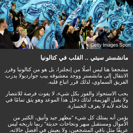
Getty Images Sport
مانشستر سيتي .. القلب في كتالونيا
مشجعنا هنا ليس أصلًا من إنجلترا، بل هو من كتالونيا وقرر
الانتقال إلى مانشستر ووجد معشوقه بيب جوارديولا يدرب
الفريق السماوي، لذلك قرر اتباع قلبه.
يحب الاستحواذ والفوز بكل شيء، لا يفوت فرصة للانتصار
ولا يقبل الهزيمة، لذلك دخل هذا الموعد وهو يثق تمامًا في
نجاحه لأنه لا يعرف الخسارة.
يؤمن أنه يمتلك كل شيء "مظهر جيد وأنيق، الكثير من
الأموال ومستقبل مبهر ونجاحات حديثة" ربما تاريخه ليس
عريقًا مثل باقي المشجعين، ولا يعيش في أفضل حالاته،