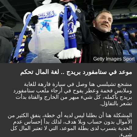
Getty Images Sport
موعد في ستامفورد بريدج .. لغة المال تحكم
مشجع تشيلسي هنا وصل في سيارة فارهة للغاية
وملابس فخمة وعطر يفوح في أرجاء ملعب ستامفورد
بريدج بأكمله، كل شيء مبهر من الخارج والفتاة بدأت
تشعر بالتفاؤل.
المشكلة هنا أن بطلنا ليس لديه أي خطة، ينفق الكثير من
الأموال بدون حساب وبلا هدف، لذلك بدأ إحساس عدم
الجدية يتسرب لدى بطلة الموعد، التي لا تعتبر المال كل
شيء.