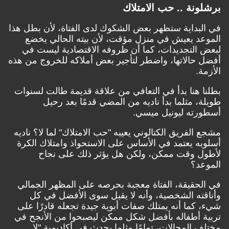
برشلونة .. حب الامتلاك
في البداية ستظهر بعض الشكوك لدى الفتاة، لأن بطل هذا
الموعد يعيش في منزل مؤقت، لأن بيته الحالي يخضع
لبعض التجديدات، كما أن ظروفه الاقتصادية ليست في
أفضل حالاتها، واضطر لتأجير بعض أملاكه للخروج من هذه
الأزمة.
بطلنا هنا بدأ في التعافي من علاقة قديمة طالت لسنوات
طويلة، مثلما بدأ ناديه من المضي قدمًا بعد رحيل
أسطورته ليونيل ميسي.
مشجع الفريق الكتالوني يعيبه "حب الامتلاك" لما لا؟ ناديه
أسلوبه يعتمد في الأساس على الاستحواذ وامتلاك الكرة
لأطول وقت ممكن، ولكن هل يؤثر ذلك على نجاح
الموعد؟
في الحقيقة، الفتاة معجبة بحرصه على المظهر الجمالي
وأناقته الشخصية، وأنه لا يقبل سوى الأفضل في كل
شيء، كما أنه يمتلك صفات أبوية جيدة تجعله قادرًا على
تربية أطفاله بأفضل شكل ممكن ليصبحوا من الأنجح في
مختلف المجالات، تمامًا مثلما يحدث في أكاديمية "لا