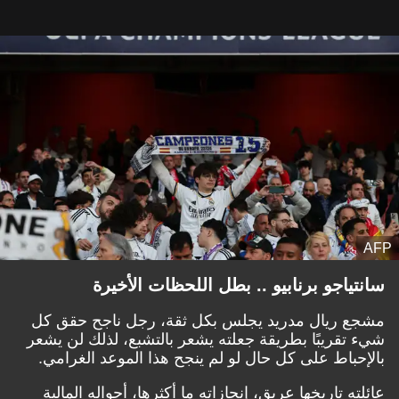
AFP
سانتياجو برنابيو .. بطل اللحظات الأخيرة
مشجع ريال مدريد يجلس بكل ثقة، رجل ناجح حقق كل
شيء تقريبًا بطريقة جعلته يشعر بالتشبع، لذلك لن يشعر
بالإحباط على كل حال لو لم ينجح هذا الموعد الغرامي.
عائلته تاريخها عريق، إنجازاته ما أكثرها، أحواله المالية