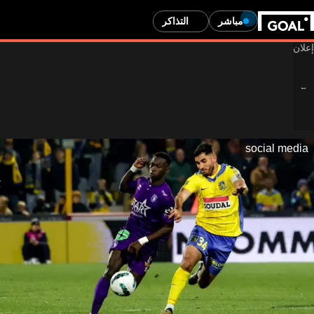
مباشر
التذاكر
social media