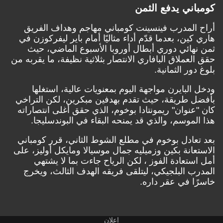
كومباني يدفع الثمن
أراح المدرب فينسينت كومباني مهاجم وهداف الفريق
هاري كين، بعدما قدّم أداء مثاليًا أمام باير ليفركوزن في
ثمن نهائي دوري أبطال أوروبا الأسبوع الماضي، حيث
حقق العملاق البافاري الانتصار بثلاثية نظيفة، ما يقربه من
بلوغ دور الثمانية.
ودخل البايرن مواجهة اليوم بمعنويات عالية، استغلها
بأفضل طريقة، حيث تقدم بهدفين مبكرين، لكن التراخي
كان "عنوان" ريمونتادا بوخوم، الذي حقق أغلى انتصاراته
هذا الموسم، والذي قد يمنحه البقاء في البوندسليجا.
بعد تعادل بوخوم في مطلع الشوط الثاني، قرر كومباني
الاستعانة بكين وزميليه جمال موسيالا ومايكل أوليز، على
أمل استعادة الفوز ، لكن الرياح جاءت بما لا يشتهي
المدرب البلجيكي، ليتلقى فريقه الهدف الثالث، ويخرج
خاسرًا في عقر داره.
إعلان