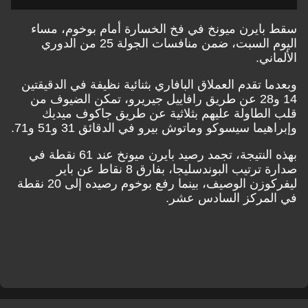
سقط بايرن ميونخ في فخ الخسارة أمام بوخوم، مساء
اليوم السبت، ضمن منافسات الجولة 25 من الدوري
الألماني.
وبعدما تقدم العملاق البافاري بثنائية نظيفة في الدقيقتين
14 و28 عن طريق رافاييل جيريرو، تمكن الضيوف من
قلب الطاولة عليهم بثلاثية عن طريق جاكوف ميديك
وإبراهيما سيسوكو وماتوش بيرو في الدقائق 31 و51 و71.
بهذه النتيجة، تجمد رصيد بايرن ميونخ عند 61 نقطة في
صدارة ترتيب البوندسليجا، بفارق 8 نقاط عن باير
ليفركوزن الوصيف، بينما رفع بوخوم رصيده إلى 20 نقطة
في المركز السادس عشر.