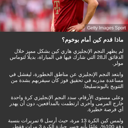
Getty Images Sport
ماذا قدم كين أمام بوخوم؟
لم يظهر النجم الإنجليزي هاري كين بشكل مميز خلال
الدقائق الـ28 التي شارك فيها في المباراة، بديلًا لتوماس
مولر.
وابتعد النجم الإنجليزي عن مناطق الخطورة، ليفشل في
مساعدة مدربه في تحقيق فوز كان سيقربهم بشدة من
التتويج بالبوندسليجا.
وعلى مستوى الأرقام، سدد النجم الإنجليزي كرة واحدة
خارج المرمى وأخرى ارتطمت بالمدافعين، دون أن يهدر
أي فرصة خطيرة.
ولمس كين الكرة 13 مرة، حيث أرسل 6 تمريرات بنسبة
دقة 100%، علمًا بأنه خسر حيازة الكرة 3 مرات فقط،