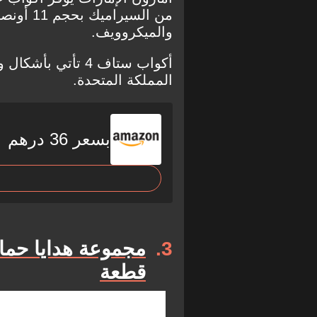
من السير
والميكروويف.
أكواب ستاف 4 تأتي
المملكة المتحدة.
بسعر 36 درهم
3
قطعة