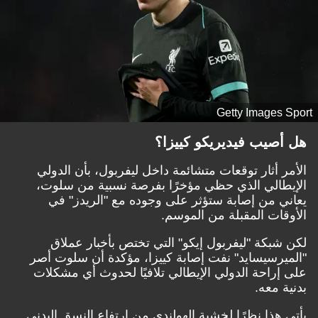
Getty Images Sport
هل أصيب فيديريكو كييزا؟
الأمر أثار توقعات متشائمة داخل ليفربول، بأن الدولي
الإيطالي الذي حظي مؤخرًا بفرصة نسبية من سلوت،
يعاني من إصابة ستؤثر على وجوده مع "الريدز" في
الأوقات المقبلة من الموسم.
لكن شبكة "ليفربول إيكو" التي تختص بأخبار عملاق
"الميرسيسايد" نفت إصابة كييزا، مؤكدة أن سلوت أصر
على إراحة الدولي الإيطالي تلافيًا لحدوث أي مشكلات
بدنية معه.
يأتي هذا نظرًا لخشية الهولندي من ارتفاع النسق البدني