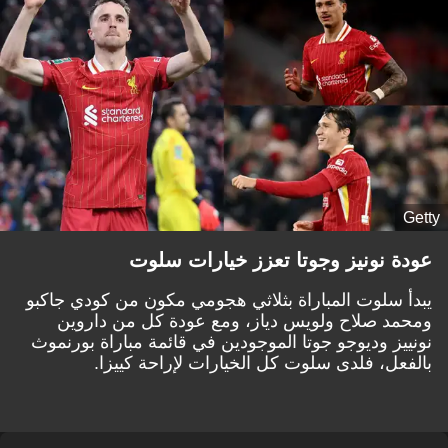
Getty
عودة نونيز وجوتا تعزز خيارات سلوت
يبدأ سلوت المباراة بثلاثي هجومي مكون من كودي جاكبو
ومحمد صلاح ولويس دياز، ومع عودة كل من داروين
نونييز وديوجو جوتا الموجودين في قائمة مباراة بورنموث
بالفعل، فلدى سلوت كل الخيارات لإراحة كييزا.