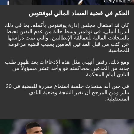
Getty Images
الحكم في قضية الفساد المالي ليوفنتوس
كان قد استقال مجلس إدارة يوفنتوس بأكمله، بما في ذلك
أندريا أنييلي، في نوفمبر وسط حالة من عدم اليقين تحيط
بالسجلات المالية للعمالقة الإيطاليين، والتي تمت دراستها
عن كثب من قبل المدعين العامين بسبب قضية مزعومة
للمحاسبة.
ومع ذلك، رفض أنييلي مثل هذه الادعاءات بعد ظهور طلب
جديد من المدعين بمحاكمته هو وأحد عشر مسؤولاً من
النادي أمام المحكمة.
في حين أنه ستحدث جلسة استماع مقررة للقضية في 20
يناير ومن المرجح أن تغير النتيجة وضعية النادي
المستقبلية.