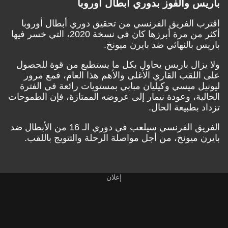
باريس والفوز بدوري أبطال أوروبا
اقترب الفريق الفرنسي من تحقيق دوري أبطال أوروبا
أكثر من مرة أبرزها كان في نسخة 2020، التي خسر فيها
باريس بالنهائي ضد بايرن ميونخ.
ولا يزال باريس يحاول بكل ما يستطيع من قوة للحصول
على اللقب القاري الأغلى والأهم هذا العام، فمع مرور
ليونيل ميسي وكيليان مبابي بمستويات رائعة في الفترة
الحالية، وعودة نيمار إلى عروضه الممتازة، فإن الطموحات
تزداد بطبيعة الحال.
الفريق الفرنسي سيلعب في دوري الـ 16 من الأبطال ضد
بايرن ميونخ، من أجل مواصلة الرحلة والتتويج باللقب.