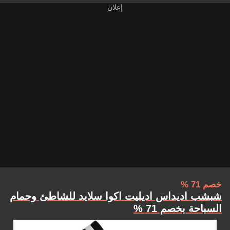
خصم 71 %
شبشب اديداس اديليت اكوا سلايد للشاطئ وحمام
السباحة بخصم 71 %