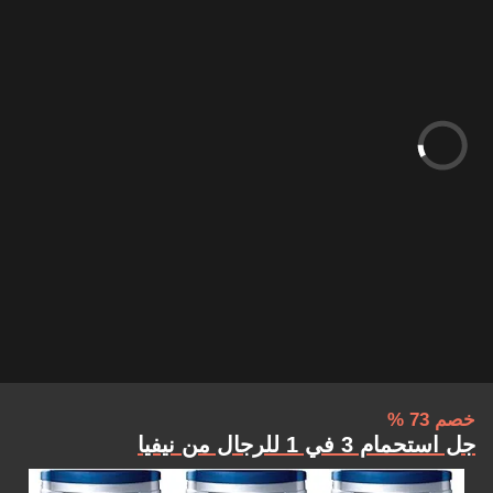
خصم 73 %
جل استحمام 3 في 1 للرجال من نيفيا