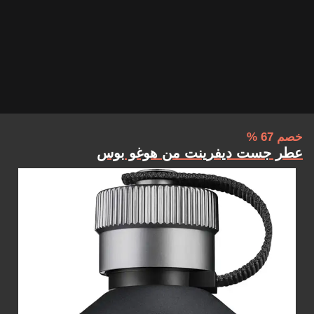
خصم 67 %
عطر جست ديفرينت من هوغو بوس