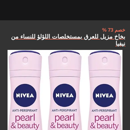
خصم 73 %
بخاخ مزيل للعرق بمستخلصات اللؤلؤ للنساء من
نيفيا