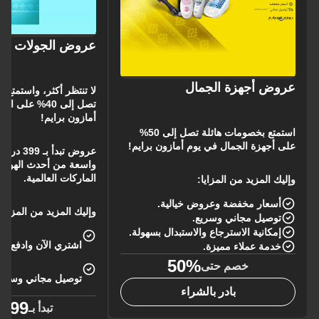
عروض الجولات
عروض أجهزة الجمال
لا تنتظر أكثر، واستمتع 
تصل إلى 40% على
أمازون برايم!
استمتع بخصومات هائلة تصل إلى 50%
على أجهزة الجمال في يوم أمازون برايم!
عروض تبدأ
واسعة من أحدث الهوات
الماركات العالمية.
وإليك المزيد من المزايا:
أسعار مخفضة وعروض خيالية.
وإليك المزيد من المزايا:
توصيل مجاني وسريع.
إمكانية الاسترجاع والاستبدال بسهولة.
اشتري الآن وادفع لاحقًا م
خدمة عملاء مميزة.
50%
خصم حتى
توصيل مجاني وسريع
بادر بالشراء
399 ريال
تبدأ بـ