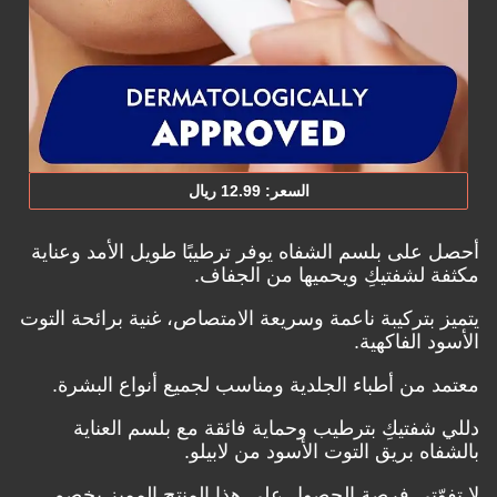
السعر: ‎12.‎99‏ ريال
أحصل على بلسم الشفاه يوفر ترطيبًا طويل الأمد وعناية
مكثفة لشفتيكِ ويحميها من الجفاف.
يتميز بتركيبة ناعمة وسريعة الامتصاص، غنية برائحة التوت
الأسود الفاكهية.
معتمد من أطباء الجلدية ومناسب لجميع أنواع البشرة.
دللي شفتيكِ بترطيب وحماية فائقة مع بلسم العناية
بالشفاه بريق التوت الأسود من لابيلو.
لا تفوّتي فرصة الحصول على هذا المنتج المميز بخصم