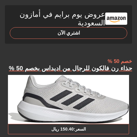
عروض يوم برايم في أمازون
السعودية
اشتري الآن
خصم 50 %
حذاء رن فالكون للرجال من اديداس بخصم 50 %
السعر:‎150.‎40‏ ريال