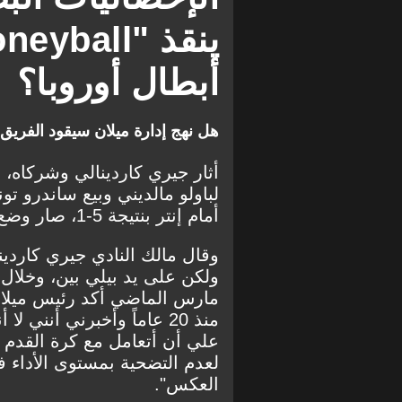
أبطال أوروبا؟
هل نهج إدارة ميلان سيقود الفريق إ
أثار جيري كاردينالي وشركاه، ح
لباولو مالديني وبيع ساندرو ت
أمام إنتر بنتيجة 5-1، صار وضع النادي مقلقًا.
وقال مالك النادي جيري كاردين
ولكن على يد بيلي بين، وخلال
مارس الماضي أكد رئيس ميلان 
منذ 20 عاماً وأخبرني أنن
علي أن أتعامل مع كرة القدم ا
لعدم التضحية بمستوى الأداء 
العكس".