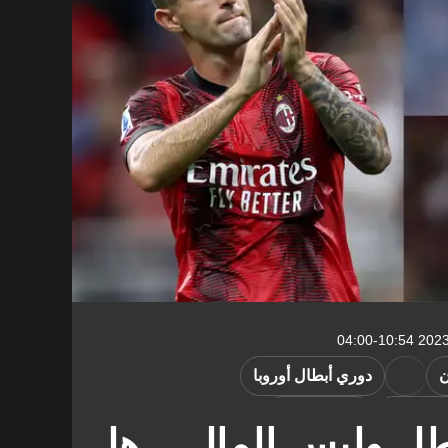
ن
دوري أبطال أوروبا
الإيطالي
التحليل الفني
طل وليس المال .. هل