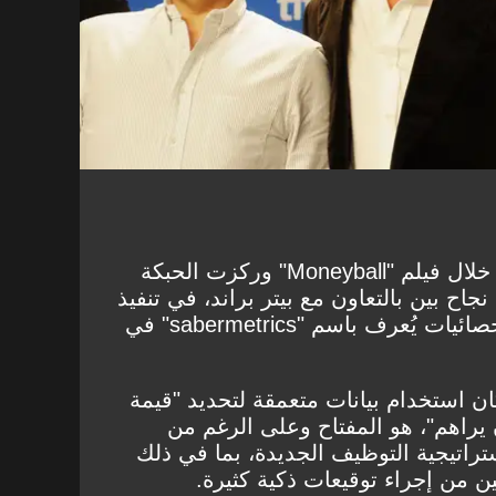
اكتسب بين، شهرة عالمية من خلال فيلم "Moneyball" وركزت الحبكة
جاح بين بالتعاون مع بيتر براند، في تنفيذ
نظام استكشاف قائم على الإحصائيات يُعرف باسم "sabermetrics" في
ان استخدام بيانات متعمقة لتحديد "قيمة
ن يراهم"، هو المفتاح وعلى الرغم من
ستراتيجية التوظيف الجديدة، بما في ذلك
ين من إجراء توقيعات ذكية كثيرة.