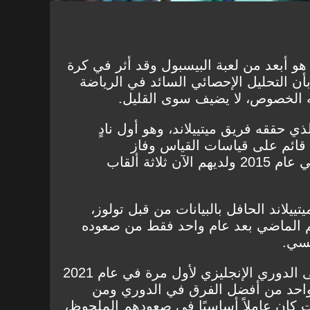
"Moneyball" إلى ما هو أبعد من لعبة البيسبول وقد أثر في كرة
بأن التحليل الإحصائي السائد في الرياضة
ه الخصوص، لا يضيف سوى القليل.
 الذي حققه فريق
ميتييلاند
، وهو أول نادٍ
قائم على قياسات القياس وفاز
الدنماركيون بأول دوري لهم في عام 2015 ولديهم الآن ثلاثة ألقاب
يتييلاند
الحافل بالبيانات من قبل تولوز،
 الماضي بعد عام واحد فقط من صعوده
نسي.
وأيضًا برينتفورد، الذي صعد إلى الدوري الإنجليزي لأول مرة في عام 2021
واحد من أفضل الفرق في الدوري ومن
ت كان عاملاً أساسيًا في صعودهم الملحوظ،