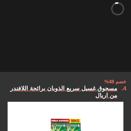
خصم 48%
4
مسحوق غسيل سريع الذوبان برائحة اللافندر
من اريال