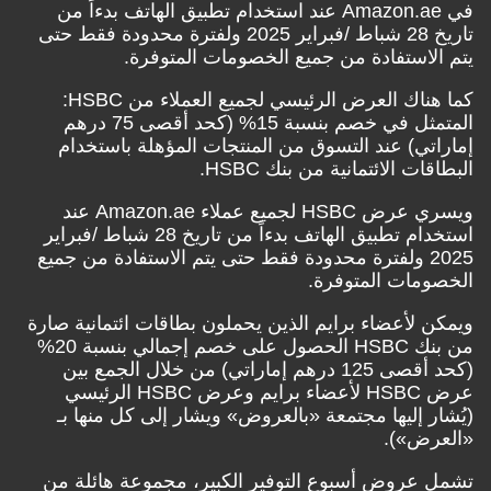
في Amazon.ae عند استخدام تطبيق الهاتف بدءاً من
تاريخ 28 شباط /فبراير 2025 ولفترة محدودة فقط حتى
يتم الاستفادة من جميع الخصومات المتوفرة.
كما هناك العرض الرئيسي لجميع العملاء من HSBC:
المتمثل في خصم بنسبة 15% (كحد أقصى 75 درهم
إماراتي) عند التسوق من المنتجات المؤهلة باستخدام
البطاقات الائتمانية من بنك HSBC.
ويسري عرض HSBC لجميع عملاء Amazon.ae عند
استخدام تطبيق الهاتف بدءاً من تاريخ 28 شباط /فبراير
2025 ولفترة محدودة فقط حتى يتم الاستفادة من جميع
الخصومات المتوفرة.
ويمكن لأعضاء برايم الذين يحملون بطاقات ائتمانية صارة
من بنك HSBC الحصول على خصم إجمالي بنسبة 20%
(كحد أقصى 125 درهم إماراتي) من خلال الجمع بين
عرض HSBC لأعضاء برايم وعرض HSBC الرئيسي
(يُشار إليها مجتمعة «بالعروض» ويشار إلى كل منها بـ
«العرض»).
تشمل عروض أسبوع التوفير الكبير، مجموعة هائلة من