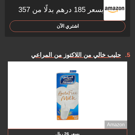
بسعر 185 درهم بدلًا من 357
اشتري الآن
5
حليب خالي من اللاكتوز من المراعي
Amazon
بسعر 26 ريال