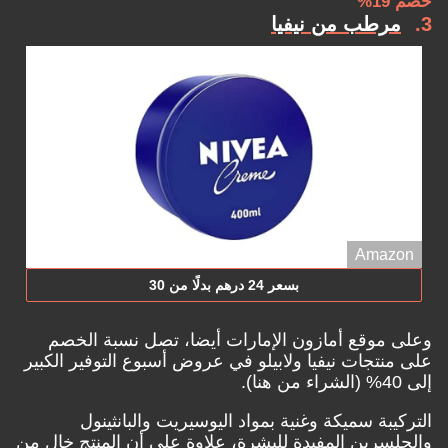
خصم 19%
3
مرطب من نيفيا
Amazon
بسعر 24 درهم بدلًا من 30
وعلى موقع أمازون الإمارات أيضا، تصل نسبة الخصم
على منتجات نيفيا ولابيلو في عروض أسبوع التوفير الكبير
إلى 40% (
الشراء من هنا
).
التركيبة سميكة وغنية بمواد اليوسيريت والبانثينول
والجلسرين المفيدة للبشرة، علاوة على أن المنتج خالٍ من