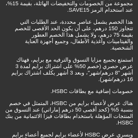
مجموعة من الخصومات والتخفيضات الهائلة، بقيمة 15%،
عند استخدام الرمز SAVE15.
هذا الخصم يشمل عناصر محددة، عند الطلبات التي
تتجاوز 150 درهم، على أن يكون الحد الأقصى للخصم
بقيمة 75 درهم، ولا يشمل هذا الخصم العطور
والفيتامينات وأغذية الأطفال، وجميع أجهزة العناية
الشخصية.
استمتع بجميع مزايا التسوق والترفيه مع برايم، فهناك
عرض حصري (خصم 50% على اشتراك برايم لمدة 3
أشهر "8 درهم/شهر"، وبعد 3 أشهر يكلف اشتراك برايم
16 درهم/شهر).
خصومات إضافية مع بطاقات HSBC.
هناك عرض لأعضاء برايم من HSBC، المتمثل في خصم
بنسبة 5% (كحد أقصى 50 درهم إماراتي) عند التسوق من
المنتجات المؤهلة باستخدام بطاقات فيزا الائتمانية من بنك
HSBC.
ويسري عرض HSBC لأعضاء برايم لجميع أعضاء برايم