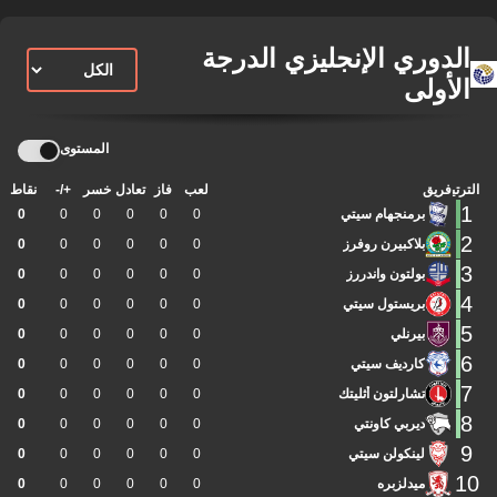
الدوري الإنجليزي الدرجة
الأولى
المستوى
الترتيب
فريق
لعب
فاز
تعادل
خسر
+/-
نقاط
1
برمنجهام سيتي
0
0
0
0
0
0
2
بلاكبيرن روفرز
0
0
0
0
0
0
3
بولتون واندررز
0
0
0
0
0
0
4
بريستول سيتي
0
0
0
0
0
0
5
بيرنلي
0
0
0
0
0
0
6
كارديف سيتي
0
0
0
0
0
0
7
تشارلتون أثليتك
0
0
0
0
0
0
8
ديربي كاونتي
0
0
0
0
0
0
9
لينكولن سيتي
0
0
0
0
0
0
10
ميدلزبره
0
0
0
0
0
0