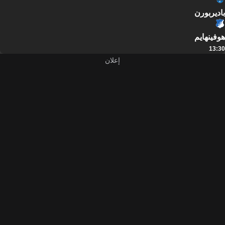
باديربورن
هوفينهايم
13:30