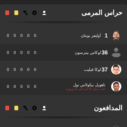
اس المرمى
1
أوليفر بومان
0
0
0
0
0
36
لوكاس بيترسون
0
0
0
0
0
37
لوكا فيليب
0
0
0
0
0
ناهويل نيكولاس نول
0
0
0
0
0
على سبيل الإعارة في باديربورن
مدافعون