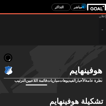
مباشر
التذاكر
وفينهايم
رة عامة
الأخبار
الفيديوهات
مباريات
قائمة اللاعبين
الترتيب
كيلة هوفينهايم