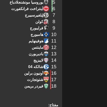
5
بوروسيا مونشنجلادباخ
6
آينتراخت فرانكفورت
7
إيلفيرسبيرج
8
كولن
9
فرايبورج
10
هامبورج
11
هوفينهايم
12
ماينتس
13
باديربورن
14
لايبزيج
15
شالكه 04
16
أونيون برلين
17
شتوتجارت
18
فيردر بريمن
مفتاح: