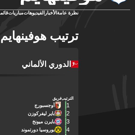
نظرة عامة
الأخبار
الفيديوهات
مباريات
قائمة
ترتيب هوفينهايم
الدوري الألماني
الترتيب
فريق
1
أوجسبورج
2
باير ليفركوزن
3
بايرن ميونخ
4
بوروسيا دورتموند