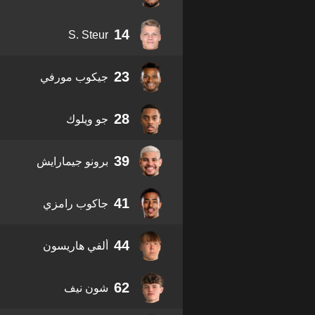
14
S. Steur
23
جيكوب مورفي
28
جو ويلوك
39
برونو جيمارايش
41
جاكوب رامزي
44
ألفي هاريسون
62
شون نيف