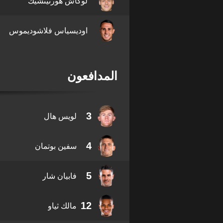
لوكاش هورنيتشيك
اوديسياس فلاشوديموس
المدافعون
3
لويس هال
4
سفين بوتمان
5
فابيان شار
12
مالك ثياو