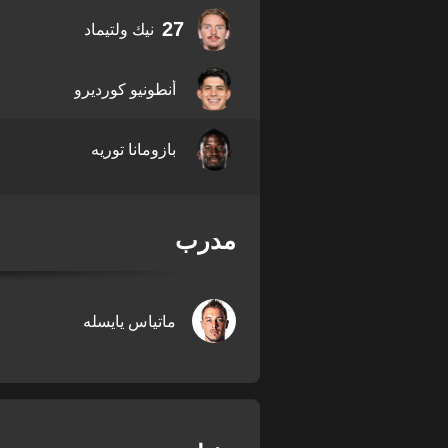
27
نيك ولتيماد
أنطونيو كورديرو
بازومانا توريه
مدرب
ماتياس يايسله