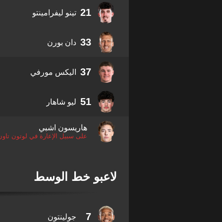
21
تينو ليفرامينتو
33
دان بورن
37
اليكس مورفي
51
ليو شاهار
هاريسون اشبي
على سبيل الإعارة في لوتون تاون
لاعبو خط الوسط
7
جولينتون