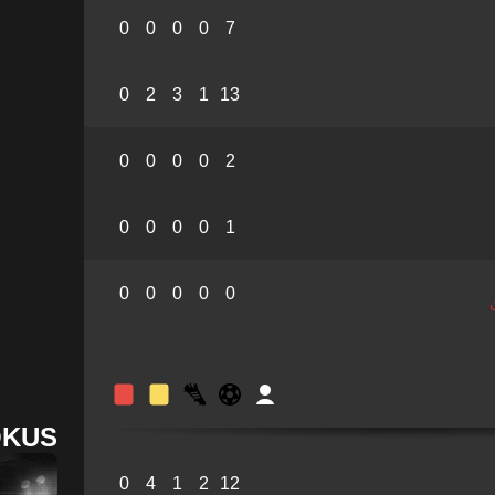
0
0
0
0
7
0
2
3
1
13
0
0
0
0
2
0
0
0
0
1
0
0
0
0
0
OKUS
0
4
1
2
12