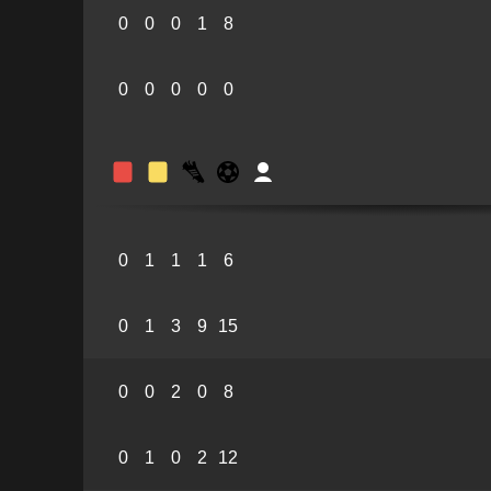
0
0
0
1
8
0
0
0
0
0
0
1
1
1
6
0
1
3
9
15
0
0
2
0
8
0
1
0
2
12