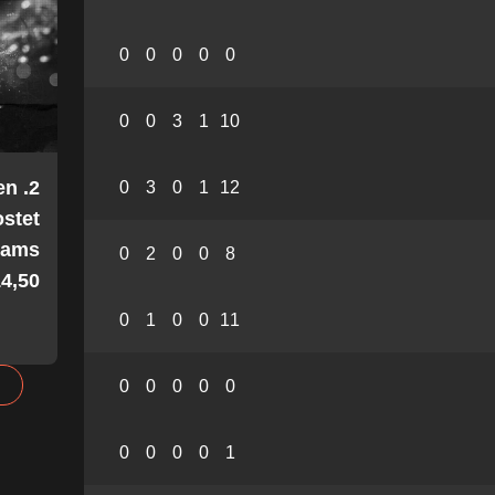
0
0
0
0
0
0
0
3
1
10
en
0
3
0
1
12
stet
Teams
0
2
0
0
8
4,50!
0
1
0
0
11
0
0
0
0
0
0
0
0
0
1