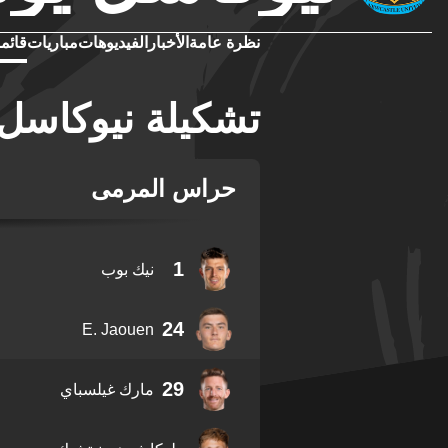
نظرة عامة
الأخبار
الفيديوهات
مباريات
قائمة
تشكيلة نيوكاسل ي
حراس المرمى
1
نيك بوب
24
E. Jaouen
29
مارك غيلسباي