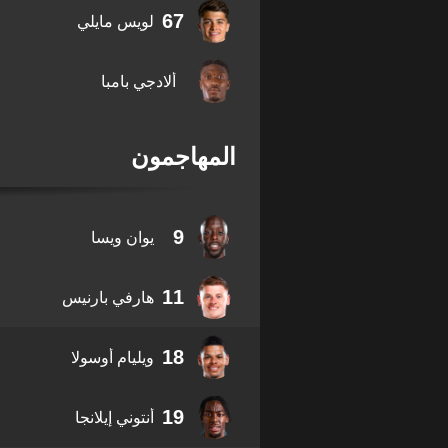
67
لويس مايلي
ألادجي بامبا
المهاجمون
9
يوان ويسا
11
هارفي بارنيس
18
ويليام أوسولا
19
أنتوني إيلانجا