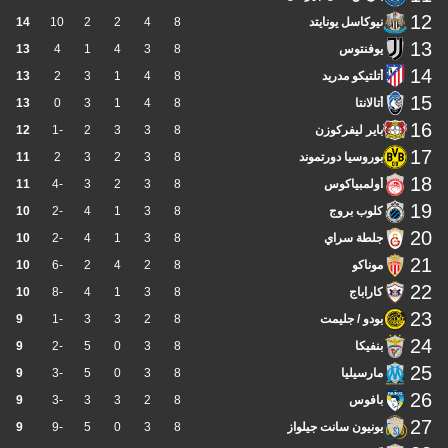
12
نيوكاسل يونايتد
8
4
2
2
10
14
13
يوفنتوس
8
3
4
1
4
13
14
أتلتيكو مدريد
8
4
1
3
2
13
15
أتالانتا
8
4
1
3
0
13
16
باير ليفركوزن
8
3
3
2
-1
12
17
بوروسيا دورتموند
8
3
2
3
2
11
18
أولمبياكوس
8
3
2
3
-4
11
19
كلوب بروج
8
3
1
4
-2
10
20
جلطة سراي
8
3
1
4
-2
10
21
موناكو
8
2
4
2
-6
10
22
كاراباج
8
3
1
4
-8
10
23
بودو / جليمت
8
2
3
3
-1
9
24
بنفيكا
8
3
0
5
-2
9
25
مارسيليا
8
3
0
5
-3
9
26
بافوس
8
2
3
3
-3
9
27
يونيون سانت جيلواز
8
3
0
5
-9
9