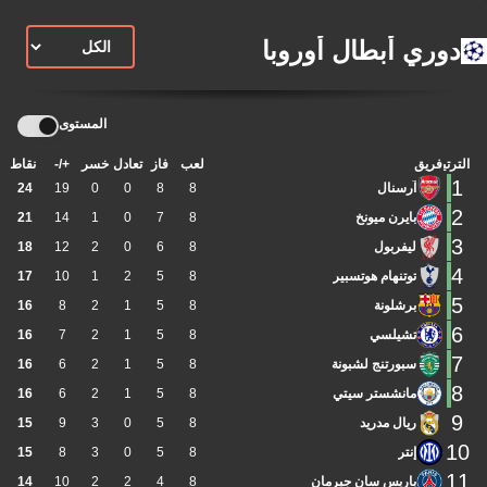
دوري أبطال أوروبا
المستوى
الترتيب
فريق
لعب
فاز
تعادل
خسر
+/-
نقاط
1
آرسنال
8
8
0
0
19
24
2
بايرن ميونخ
8
7
0
1
14
21
3
ليفربول
8
6
0
2
12
18
4
توتنهام هوتسبير
8
5
2
1
10
17
5
برشلونة
8
5
1
2
8
16
6
تشيلسي
8
5
1
2
7
16
7
سبورتنج لشبونة
8
5
1
2
6
16
8
مانشستر سيتي
8
5
1
2
6
16
9
ريال مدريد
8
5
0
3
9
15
10
إنتر
8
5
0
3
8
15
11
باريس سان جيرمان
8
4
2
2
10
14