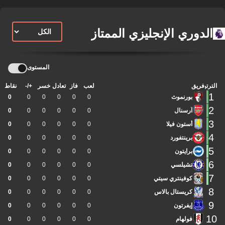
الدوري الإنجليزي الممتاز
المستوى
الترتيب
فريق
لعب
فاز
تعادل
خسر
+/-
نقاط
1
بورنموث
0
0
0
0
0
0
2
آرسنال
0
0
0
0
0
0
3
أستون فيلا
0
0
0
0
0
0
4
برينتفورد
0
0
0
0
0
0
5
برايتون
0
0
0
0
0
0
6
تشيلسي
0
0
0
0
0
0
7
كوفينتري سيتي
0
0
0
0
0
0
8
كريستال بالاس
0
0
0
0
0
0
9
إيفرتون
0
0
0
0
0
0
10
فولهام
0
0
0
0
0
0