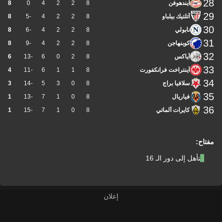
28
آيندهوفن
8
2
2
4
0
8
29
أتلتيك بيلباو
8
2
2
4
-5
8
30
نابولي
8
2
2
4
-6
8
31
كوبنهاجن
8
2
2
4
-9
8
32
أياكس
8
2
0
6
-13
6
33
آينتراخت فرانكفورت
8
1
1
6
-11
4
34
سلافيا براج
8
0
3
5
-14
3
35
فياريال
8
0
1
7
-13
1
36
كايرات ألماتي
8
0
1
7
-15
1
مفتاح:
التأهل إلى دور الـ 16