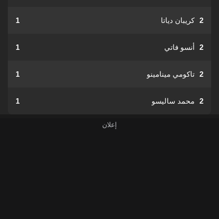
2
كريبان دياتا
1
2
أنسو فاتي
1
2
تاكومي مينامينو
1
2
محمد ساليسو
1