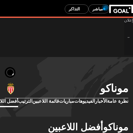
مباشر
التذاكر
موناكو
نظرة عامة
الأخبار
الفيديوهات
مباريات
قائمة اللاعبين
الترتيب
أفضل اللا
موناكوأفضل اللاعبين