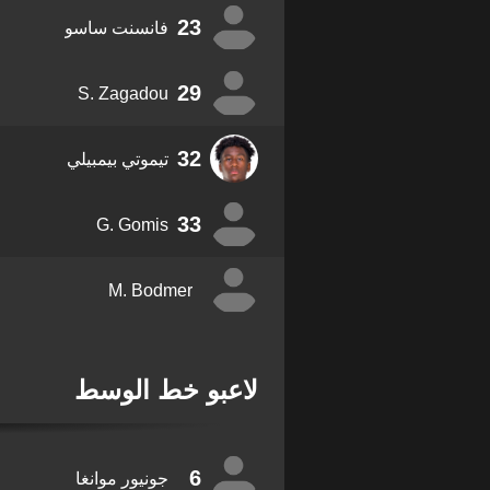
23
فانسنت ساسو
29
S. Zagadou
32
تيموتي بيمبيلي
33
G. Gomis
M. Bodmer
لاعبو خط الوسط
6
جونيور موانغا