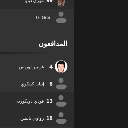
99
موري دياو
G. Guri
المدافعون
4
غوتيير لوريس
6
إتيان كينكوي
13
فودي دويكوريه
18
زواوي يانيس