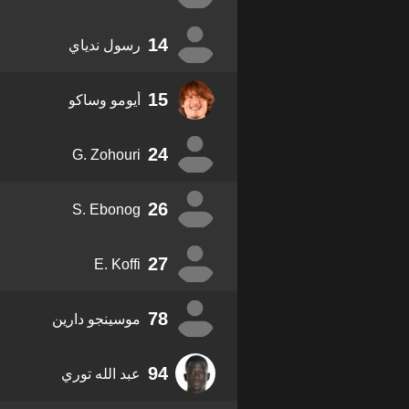
14
رسول ندياي
15
أيومو وساكو
24
G. Zohouri
26
S. Ebonog
27
E. Koffi
78
موسينجو دارين
94
عبد الله توري