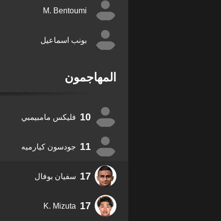
M. Bentoumi
بونب اسماعيل
المهاجمون
10
فليكس مامبيمبي
11
جودسون كيارميه
17
سفيان بوفال
17
K. Mizuta