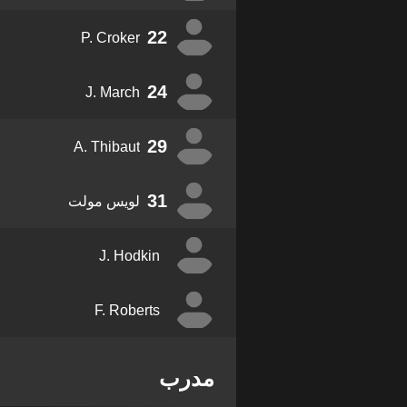
22
P. Croker
24
J. March
29
A. Thibaut
31
لويس مولت
J. Hodkin
F. Roberts
مدرب