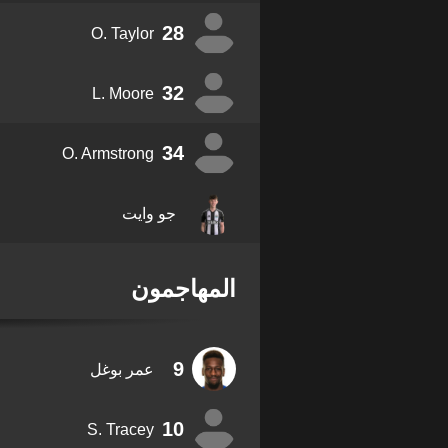
28
O. Taylor
32
L. Moore
34
O. Armstrong
جو وايت
المهاجمون
9
عمر بوغل
10
S. Tracey