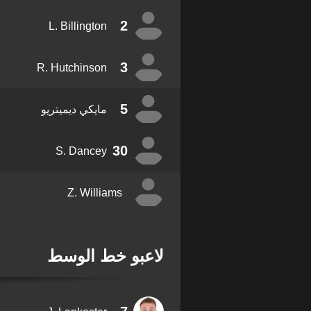
2
L. Billington
3
R. Hutchinson
5
مايكي ديميتريو
30
S. Dancey
Z. Williams
لاعبو خط الوسط