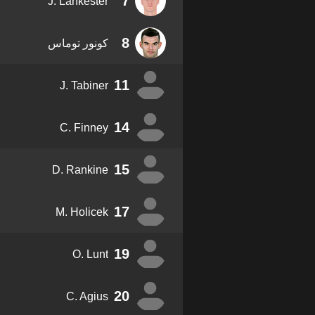
7
J. Lankester
8
كونور توماس
11
J. Tabiner
14
C. Finney
15
D. Rankine
17
M. Holicek
19
O. Lunt
20
C. Agius