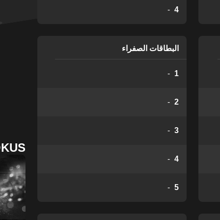
-
4
البطاقات الصفراء
-
1
-
2
-
3
OKUS
-
4
-
5