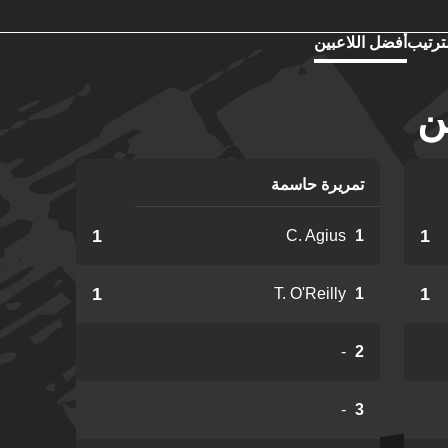
ترتيب
أفضل اللاعبين
ن
تمريرة حاسمة
1
1
C. Agius
1
1
1
T. O'Reilly
1
-
2
-
3