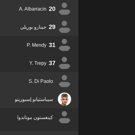
20
A. Albarracin
29
جينارو بوريلي
31
P. Mendy
37
Y. Trepy
S. Di Paolo
سيباستيانو إسبوزيتو
كينغستون موتاندوا