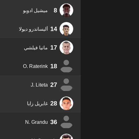
8
ميشيل ادوبو
14
أليساندرو ديولا
17
ماتيا فيلشي
18
O. Raterink
27
J. Liteta
28
غابريل زابا
36
N. Grandu