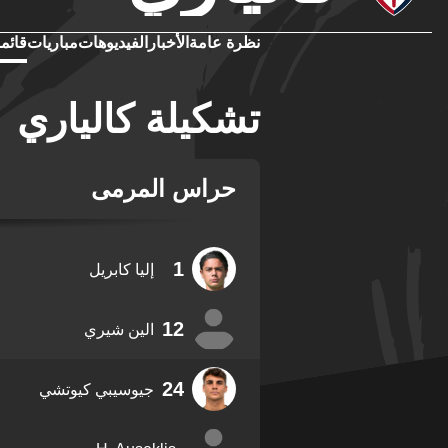
نظرة عامة
الأخبار
الفيديوهات
مباريات
قائمة
تشكيلة كالياري
حراس المرمى
1
إليا كابريل
12
الين شيري
24
جيوسيبي كيوتشي