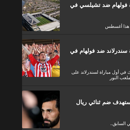
ة فولهام ضد تشيلسي في
ر هذا أغسطس
 سندرلاند ضد فولهام في
 في أول مباراة لسندرلاند على
لعب النور
يستهدف ضم ثنائي ريال
ي السابق..