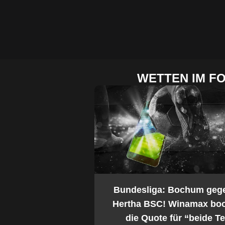
WETTEN IM F
2. Bundesliga: Bochum geg
Hertha BSC! Winamax boo
die Quote für “beide 