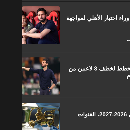
وراء اختيار الأهلي لمواجهة
.
على رأسهم ماتانتونو .. أربيلوا يخطط لخطف 3 لاعبين من
م
جدول مباريات الدوري الإنجليزي 2026-2027، القنوات