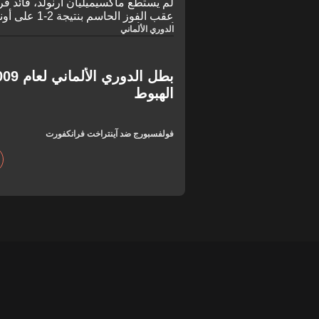
لم يستطع ماكسيميليان أرنولد، قائد 
عقب الفوز الحاس
أوقفت أخيرًا الانزلاق المقلق نحو الهب
الدوري الألماني
الرغم من هذا الانتصار، بدا أسطورة الناد
المباراة، حيث أثرت عليه وطأة سلسلة من 12 مباراة دو
الهبوط
فولفسبورج ضد آينتراخت فرانكفورت