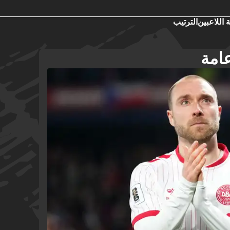
 اللاعبين
الترتيب
امة