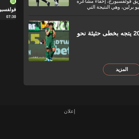
فريق فولفسبورج، إخفاء مشاعره
م بنتيجة 2-1 على أونيو برلين، وهي النتيجة التي
فولفسبو
وط من الدوري الألماني. وعلى
07:30
ي مكتئبًا أثناء ظهوره بعد
ن فوز.
بطل الدوري الألماني لعام 2009 يتجه بخطى حثيثة نحو
المزيد