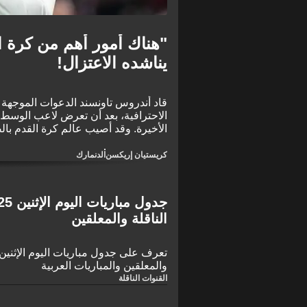
"هناك أمور أهم من كرة ا
يناشده الاعتزال!
قاد أندروس تاونسند الدعوات الموجهة 
الاحترافية، بعد أن تعرض لاعب الوسط ل
عامًا أرضًا خلال المباراة الودية التي 
من خمس سنوات على تعرضه لسكتة قلبية خ
كريستيان إريكسن
الدنمارك
الناقلة والمعلقين
والمعلقين والمباريات العربية
القنوات الناقلة