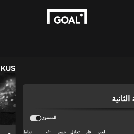
OKUS
الثانية
المستوى
لعب
فاز
تعادل
خسر
+/-
نقاط