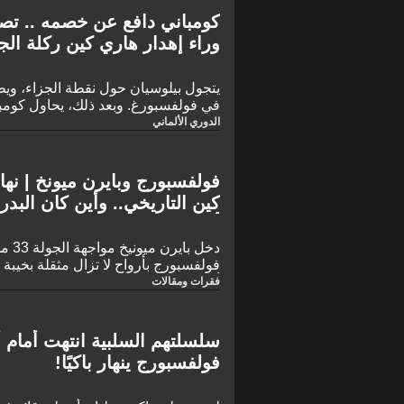
كومباني دافع عن خصمه .. ت
وراء إهدار هاري كين ركلة ال
يتجول بيلوسيان حول نقطة الجزاء، وي
في فولفسبورغ. وبعد ذلك، يحاول كومبا
حدث.
الدوري الألماني
فولفسبورج وبايرن ميونخ | نه
كين التاريخي.. وأين كان البدر 
أوليسي!
دخل ب
فولفسبورج بأرواح لا تزال مثقلة بخيبة
أوروبا على يد باريس سان جيرمان.
فقرات ومقالات
سلسلتهم السلبية انتهت أمام أ
فولفسبورج ينهار باكيًا!