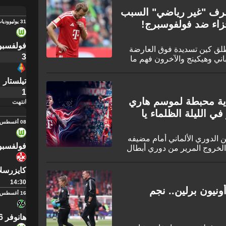
صرف "غير رياضي" السبب
31 يوليو
وديات
جزاء ضد فولفوسبرج!
فولفسبو
طلق كين تسديدة فوق العارضة
3
ني وهيكينج والآخرون فهم ما
تيلستار
1
اية محبطة لموسم هاري
انتهت
في الليلة الظلماء يا
08 أغسطس
ايرن ميونيخ مواجهة الجولة 33 من الدوري الألماني أمام مضيفه
فولفسبو
 الخروج المرير من دوري أبطال
كايزرسل
14:30
ونيون برلين.. نجم
16 أغسطس
هانوفر 96