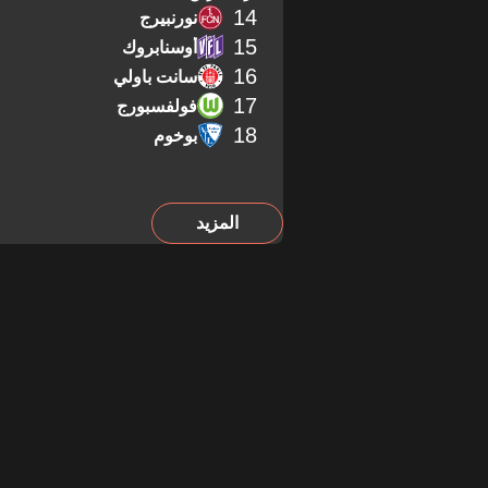
14
نورنبيرج
15
أوسنابروك
16
سانت باولي
17
فولفسبورج
18
بوخوم
المزيد