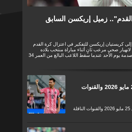
لقدم".. زميل إريكسن السابق
إلى كريستيان إريكسن للتفكير في اعتزال كرة القدم
انهيار صحي مرعب ثانٍ أثناء مباراة منتخب بلاده
الأخيرة. وقد أصيب عالم كرة القدم بالصدمة يوم الأحد عندما سقط اللاعب البالغ من العمر 34
جمعت بين الدنمارك وأوكرانيا، وذلك بعد مرور ما يقرب
لال بطولة يورو 2020.
جدول مباريات اليوم الإثنين 25 مايو 2026 والقنوات
تعرف على جدول مباريات اليوم الإثنين 25 مايو 2026 والقنوات الناقلة