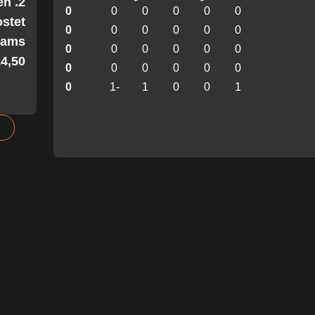
en
0
0
0
0
0
0
stet
0
0
0
0
0
0
Teams
0
0
0
0
0
0
4,50!
0
0
0
0
0
0
0
-1
1
0
0
1