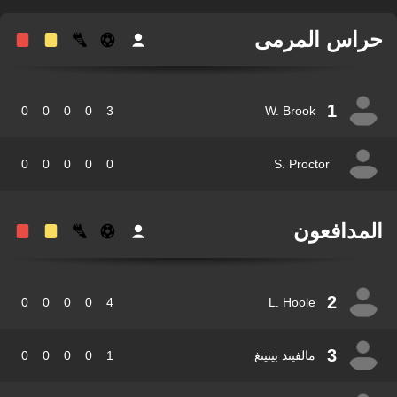
اس المرمى
1
0
0
0
0
3
W. Brook
0
0
0
0
0
S. Proctor
مدافعون
2
0
0
0
0
4
L. Hoole
3
مالفيند بينينغ
1
0
0
0
0