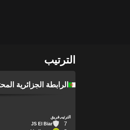
الترتيب
الرابطة الجزائرية المح
الترتيب
فريق
7
JS El Biar