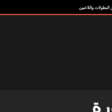
ز البطولات واللاعبين
رة