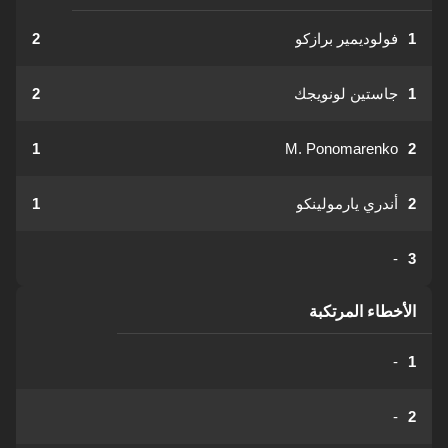
1
فولوديمير برازكو
2
1
جاستين لونويجك
2
1
M. Ponomarenko
2
2
أندري يارمولينكو
1
-
3
الأخطاء المرتكبة
-
1
-
2