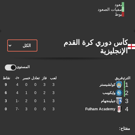
صعود
تصفيات الصعود
هبوط
كأس دوري كرة القدم
الإنجليزية
المستوى
الترتيب
فريق
لعب
فاز
تعادل
خسر
+/-
نقاط
1
كولشيستر
3
3
0
0
4
9
2
وايكومب
3
2
0
1
4
6
3
جيلينجهام
3
1
0
2
-1
3
4
0
-7
3
0
0
3
Fulham Academy
مفتاح: