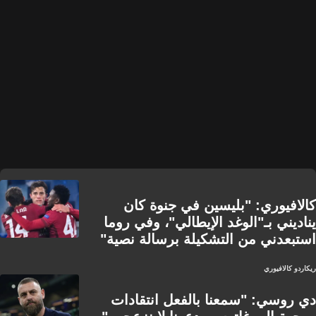
كالافيوري: "بليسين في جنوة كان
يناديني بـ"الوغد الإيطالي"، وفي روما
استبعدني من التشكيلة برسالة نصية"
ريكاردو كالافيوري
دي روسي: "سمعنا بالفعل انتقادات