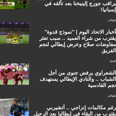
يراقب جورج إلينيخنا بعد تألقه في
إسبانيا!
انتقالات
أخبار الاتحاد اليوم | "نموذج قدوة"
يقترب من شراء العميد .. سبب تعثر
مفاوضات صلاح وعرض إيطالي لنجم
الفريق
الاتحاد
الشعراوي يرفض جنوى من أجل
الشباب .. والنادي الإيطالي يستهدف
نجم القادسية
انتقالات
رغم مكالمات إنزاجي .. أتشيربي
يقترب من البقاء في إيطاليا بعد الرحيل