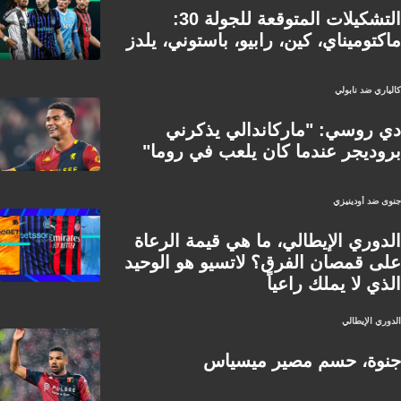
التشكيلات المتوقعة للجولة 30:
ماكتوميناي، كين، رابيو، باستوني، يلدز
كالياري ضد نابولي
دي روسي: "ماركاندالي يذكرني
بروديجر عندما كان يلعب في روما"
جنوى ضد أودينيزي
الدوري الإيطالي، ما هي قيمة الرعاة
على قمصان الفرق؟ لاتسيو هو الوحيد
الذي لا يملك راعياً
الدوري الإيطالي
جنوة، حسم مصير ميسياس