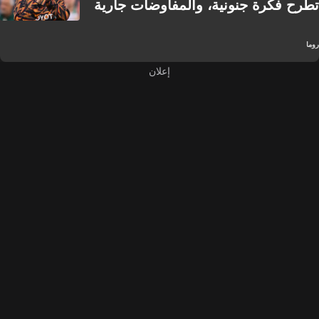
تطرح فكرة جنونية، والمفاوضات جارية
روما