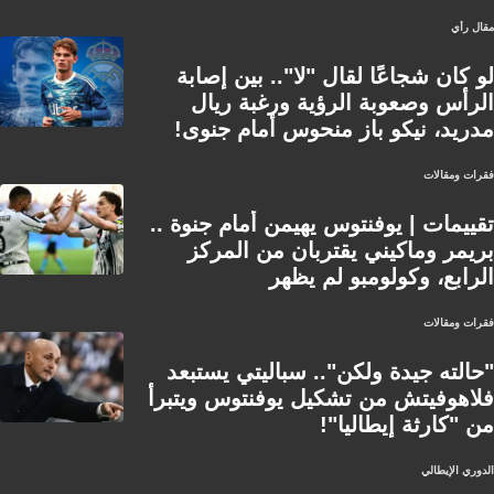
مقال رأي
لو كان شجاعًا لقال "لا".. بين إصابة
الرأس وصعوبة الرؤية ورغبة ريال
مدريد، نيكو باز منحوس أمام جنوى!
فقرات ومقالات
تقييمات | يوفنتوس يهيمن أمام جنوة ..
بريمر وماكيني يقتربان من المركز
الرابع، وكولومبو لم يظهر
فقرات ومقالات
"حالته جيدة ولكن".. سباليتي يستبعد
فلاهوفيتش من تشكيل يوفنتوس ويتبرأ
من "كارثة إيطاليا"!
الدوري الإيطالي