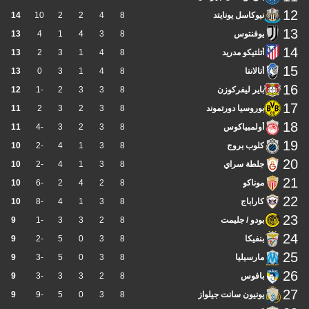
12
نيوكاسل يونايتد
8
4
2
2
10
14
13
يوفنتوس
8
3
4
1
4
13
14
أتلتيكو مدريد
8
4
1
3
2
13
15
أتالانتا
8
4
1
3
0
13
16
باير ليفركوزن
8
3
3
2
-1
12
17
بوروسيا دورتموند
8
3
2
3
2
11
18
أولمبياكوس
8
3
2
3
-4
11
19
كلوب بروج
8
3
1
4
-2
10
20
جلطة سراي
8
3
1
4
-2
10
21
موناكو
8
2
4
2
-6
10
22
كاراباج
8
3
1
4
-8
10
23
بودو / جليمت
8
2
3
3
-1
9
24
بنفيكا
8
3
0
5
-2
9
25
مارسيليا
8
3
0
5
-3
9
26
بافوس
8
2
3
3
-3
9
27
يونيون سانت جيلواز
8
3
0
5
-9
9