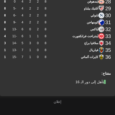
28
آيندهوفن
8
2
2
4
0
8
29
أتلتيك بيلباو
8
2
2
4
-5
8
30
نابولي
8
2
2
4
-6
8
31
كوبنهاجن
8
2
2
4
-9
8
32
أياكس
8
2
0
6
-13
6
33
آينتراخت فرانكفورت
8
1
1
6
-11
4
34
سلافيا براج
8
0
3
5
-14
3
35
فياريال
8
0
1
7
-13
1
36
كايرات ألماتي
8
0
1
7
-15
1
مفتاح:
التأهل إلى دور الـ 16