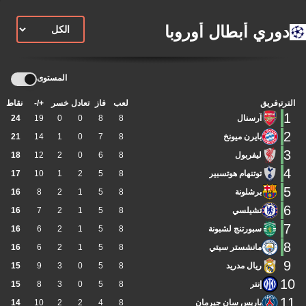
دوري أبطال أوروبا
المستوى
الترتيب
فريق
لعب
فاز
تعادل
خسر
+/-
نقاط
1
آرسنال
8
8
0
0
19
24
2
بايرن ميونخ
8
7
0
1
14
21
3
ليفربول
8
6
0
2
12
18
4
توتنهام هوتسبير
8
5
2
1
10
17
5
برشلونة
8
5
1
2
8
16
6
تشيلسي
8
5
1
2
7
16
7
سبورتنج لشبونة
8
5
1
2
6
16
8
مانشستر سيتي
8
5
1
2
6
16
9
ريال مدريد
8
5
0
3
9
15
10
إنتر
8
5
0
3
8
15
11
باريس سان جيرمان
8
4
2
2
10
14