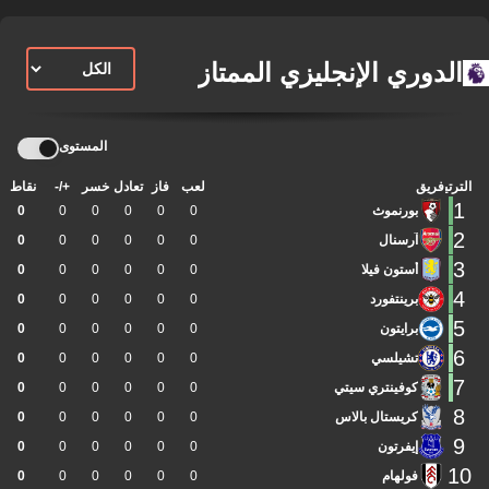
الدوري الإنجليزي الممتاز
المستوى
الترتيب
فريق
لعب
فاز
تعادل
خسر
+/-
نقاط
1
بورنموث
0
0
0
0
0
0
2
آرسنال
0
0
0
0
0
0
3
أستون فيلا
0
0
0
0
0
0
4
برينتفورد
0
0
0
0
0
0
5
برايتون
0
0
0
0
0
0
6
تشيلسي
0
0
0
0
0
0
7
كوفينتري سيتي
0
0
0
0
0
0
8
كريستال بالاس
0
0
0
0
0
0
9
إيفرتون
0
0
0
0
0
0
10
فولهام
0
0
0
0
0
0