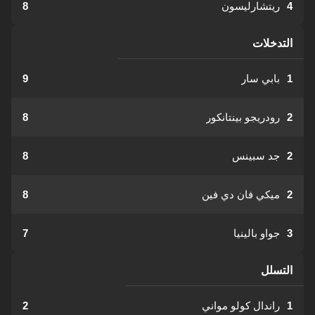
4
ريتشارليسون
8
التدخلات
1
بابي سار
9
2
رودريجو بينتانكور
8
2
جد سبينس
8
2
ميكي فان دي فين
8
3
جواو بالينيا
7
التسلل
1
راندال كولو مواني
2