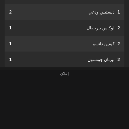
1
ديستيني ودغي
2
2
لوكاس بيرجفال
1
2
كيفين دانسو
1
2
بيرنان جونسون
1